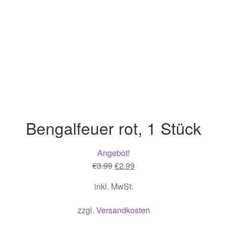
Bengalfeuer rot, 1 Stück
Angebot!
Ursprünglicher
Aktueller
€
3.99
€
2.99
Preis
Preis
inkl. MwSt.
war:
ist:
€3.99
€2.99.
zzgl.
Versandkosten