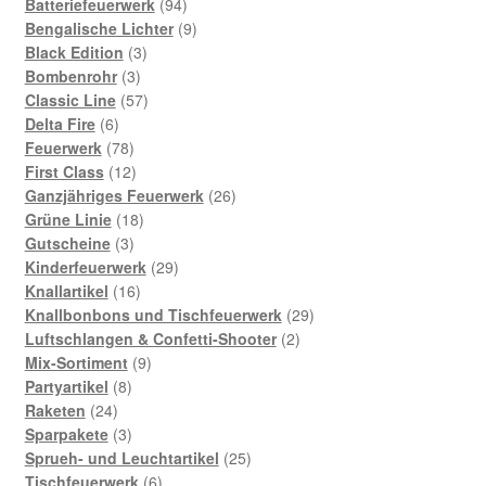
Produkte
94
Batteriefeuerwerk
94
Produkte
9
Bengalische Lichter
9
3
Produkte
Black Edition
3
3
Produkte
Bombenrohr
3
Produkte
57
Classic Line
57
6
Produkte
Delta Fire
6
Produkte
78
Feuerwerk
78
Produkte
12
First Class
12
Produkte
26
Ganzjähriges Feuerwerk
26
18
Produkte
Grüne Linie
18
3
Produkte
Gutscheine
3
Produkte
29
Kinderfeuerwerk
29
16
Produkte
Knallartikel
16
Produkte
29
Knallbonbons und Tischfeuerwerk
29
2
Produkte
Luftschlangen & Confetti-Shooter
2
9
Produkte
Mix-Sortiment
9
8
Produkte
Partyartikel
8
24
Produkte
Raketen
24
Produkte
3
Sparpakete
3
Produkte
25
Sprueh- und Leuchtartikel
25
6
Produkte
Tischfeuerwerk
6