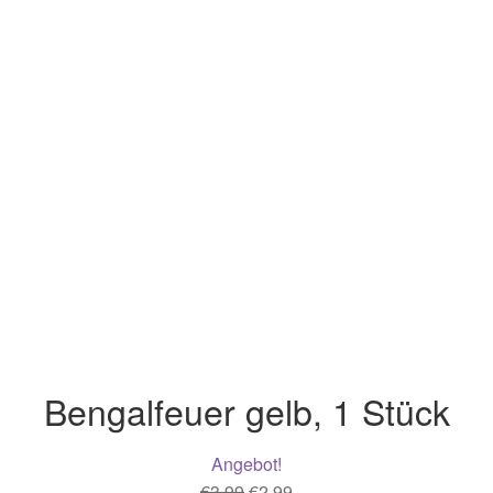
Bengalfeuer gelb, 1 Stück
Angebot!
Ursprünglicher
Aktueller
€
3.99
€
2.99