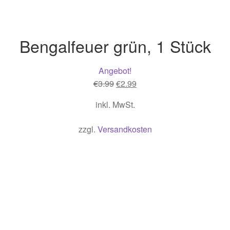
Bengalfeuer grün, 1 Stück
Angebot!
Ursprünglicher
Aktueller
€
3.99
€
2.99
Preis
Preis
inkl. MwSt.
war:
ist:
€3.99
€2.99.
zzgl.
Versandkosten