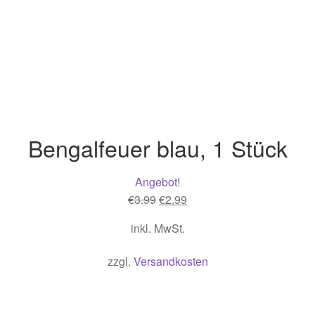
Bengalfeuer blau, 1 Stück
Angebot!
Ursprünglicher
Aktueller
€
3.99
€
2.99
Preis
Preis
inkl. MwSt.
war:
ist:
€3.99
€2.99.
zzgl.
Versandkosten