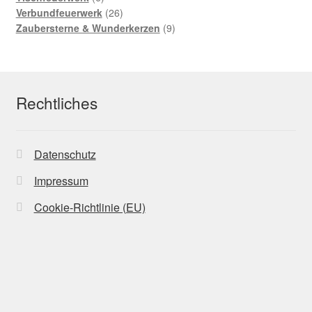
Produkte
26
Verbundfeuerwerk
26
Produkte
9
Zaubersterne & Wunderkerzen
9
Produkte
Rechtliches
Datenschutz
Impressum
Cookie-Richtlinie (EU)