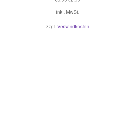
Preis
Preis
inkl. MwSt.
war:
ist:
€3.99
€2.99.
zzgl.
Versandkosten