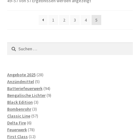
49–57 von 57 Ergebnissen werden angezeigt
1
2
3
4
5
Suchen
nach:
28
Angebote 2025
28
5
Produkte
Anzündmittel
5
Produkte
94
Batteriefeuerwerk
94
Produkte
9
Bengalische Lichter
9
3
Produkte
Black Edition
3
3
Produkte
Bombenrohr
3
Produkte
57
Classic Line
57
6
Produkte
Delta Fire
6
Produkte
78
Feuerwerk
78
Produkte
12
First Class
12