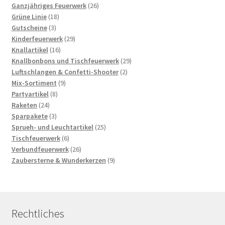
Produkte
26
Ganzjähriges Feuerwerk
26
18
Produkte
Grüne Linie
18
3
Produkte
Gutscheine
3
Produkte
29
Kinderfeuerwerk
29
16
Produkte
Knallartikel
16
Produkte
29
Knallbonbons und Tischfeuerwerk
29
2
Produkte
Luftschlangen & Confetti-Shooter
2
9
Produkte
Mix-Sortiment
9
8
Produkte
Partyartikel
8
24
Produkte
Raketen
24
Produkte
3
Sparpakete
3
Produkte
25
Sprueh- und Leuchtartikel
25
6
Produkte
Tischfeuerwerk
6
Produkte
26
Verbundfeuerwerk
26
Produkte
9
Zaubersterne & Wunderkerzen
9
Produkte
Rechtliches