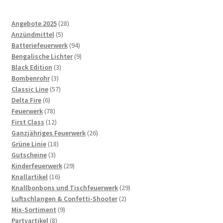
28
Angebote 2025
28
5
Produkte
Anzündmittel
5
Produkte
94
Batteriefeuerwerk
94
Produkte
9
Bengalische Lichter
9
3
Produkte
Black Edition
3
3
Produkte
Bombenrohr
3
Produkte
57
Classic Line
57
6
Produkte
Delta Fire
6
Produkte
78
Feuerwerk
78
Produkte
12
First Class
12
Produkte
26
Ganzjähriges Feuerwerk
26
18
Produkte
Grüne Linie
18
3
Produkte
Gutscheine
3
Produkte
29
Kinderfeuerwerk
29
16
Produkte
Knallartikel
16
Produkte
29
Knallbonbons und Tischfeuerwerk
29
2
Produkte
Luftschlangen & Confetti-Shooter
2
9
Produkte
Mix-Sortiment
9
8
Produkte
Partyartikel
8