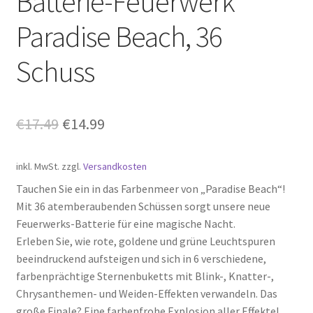
Batterie-Feuerwerk
Paradise Beach, 36
Schuss
Ursprünglicher
Aktueller
€
17.49
€
14.99
Preis
Preis
inkl. MwSt.
zzgl.
Versandkosten
war:
ist:
Tauchen Sie ein in das Farbenmeer von „Paradise Beach“!
€17.49
€14.99.
Mit 36 atemberaubenden Schüssen sorgt unsere neue
Feuerwerks-Batterie für eine magische Nacht.
Erleben Sie, wie rote, goldene und grüne Leuchtspuren
beeindruckend aufsteigen und sich in 6 verschiedene,
farbenprächtige Sternenbuketts mit Blink-, Knatter-,
Chrysanthemen- und Weiden-Effekten verwandeln. Das
große Finale? Eine farbenfrohe Explosion aller Effekte!