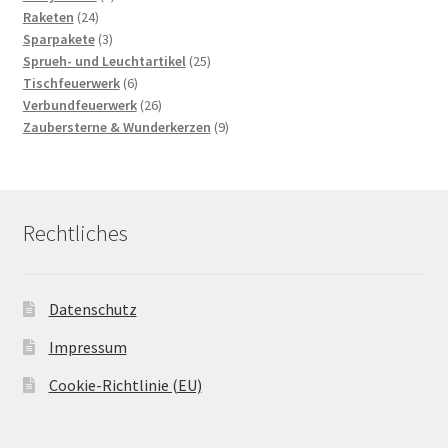
24
Produkte
Raketen
24
Produkte
3
Sparpakete
3
Produkte
25
Sprueh- und Leuchtartikel
25
6
Produkte
Tischfeuerwerk
6
Produkte
26
Verbundfeuerwerk
26
Produkte
9
Zaubersterne & Wunderkerzen
9
Produkte
Rechtliches
Datenschutz
Impressum
Cookie-Richtlinie (EU)