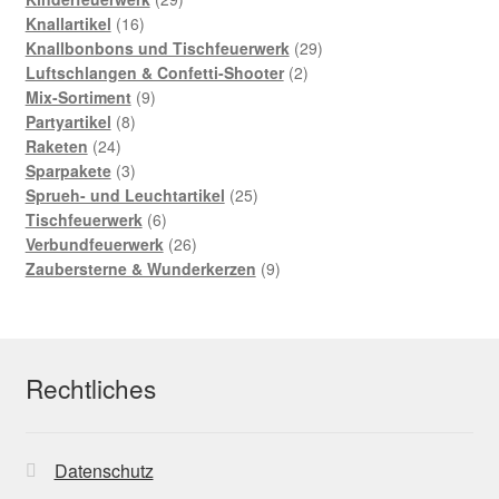
16
Produkte
Knallartikel
16
Produkte
29
Knallbonbons und Tischfeuerwerk
29
2
Produkte
Luftschlangen & Confetti-Shooter
2
9
Produkte
Mix-Sortiment
9
8
Produkte
Partyartikel
8
24
Produkte
Raketen
24
Produkte
3
Sparpakete
3
Produkte
25
Sprueh- und Leuchtartikel
25
6
Produkte
Tischfeuerwerk
6
Produkte
26
Verbundfeuerwerk
26
Produkte
9
Zaubersterne & Wunderkerzen
9
Produkte
Rechtliches
Datenschutz