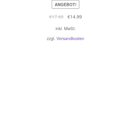
ANGEBOT!
Ursprünglicher
Aktueller
€
17.49
€
14.99
Preis
Preis
inkl. MwSt.
war:
ist:
€17.49
€14.99.
zzgl.
Versandkosten