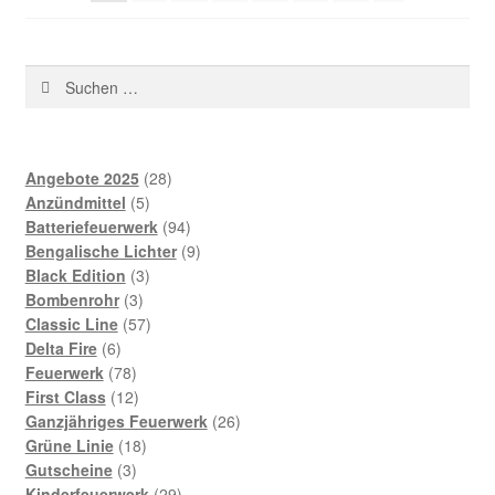
Suchen
nach:
28
Angebote 2025
28
5
Produkte
Anzündmittel
5
Produkte
94
Batteriefeuerwerk
94
Produkte
9
Bengalische Lichter
9
3
Produkte
Black Edition
3
3
Produkte
Bombenrohr
3
Produkte
57
Classic Line
57
6
Produkte
Delta Fire
6
Produkte
78
Feuerwerk
78
Produkte
12
First Class
12
Produkte
26
Ganzjähriges Feuerwerk
26
18
Produkte
Grüne Linie
18
3
Produkte
Gutscheine
3
Produkte
29
Kinderfeuerwerk
29