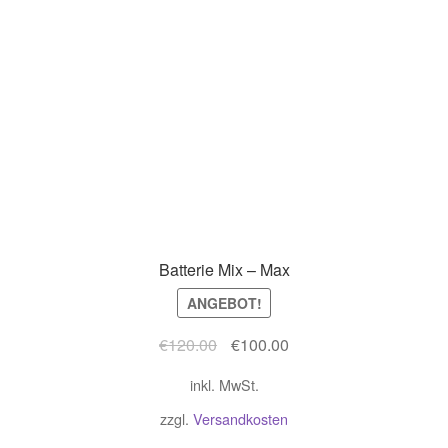
Batterie Mix – Max
ANGEBOT!
Ursprünglicher
Aktueller
€
120.00
€
100.00
Preis
Preis
inkl. MwSt.
war:
ist:
€120.00
€100.00.
zzgl.
Versandkosten