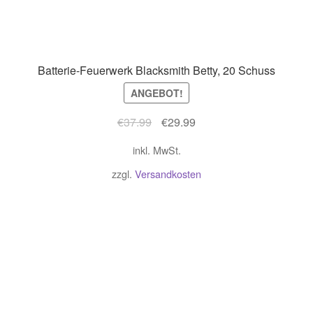
Batterie-Feuerwerk Blacksmith Betty, 20 Schuss
ANGEBOT!
Ursprünglicher
Aktueller
€
37.99
€
29.99
Preis
Preis
inkl. MwSt.
war:
ist:
€37.99
€29.99.
zzgl.
Versandkosten