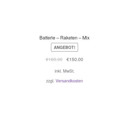
Batterie – Raketen – Mix
ANGEBOT!
Ursprünglicher
Aktueller
€
180.00
€
150.00
Preis
Preis
inkl. MwSt.
war:
ist:
€180.00
€150.00.
zzgl.
Versandkosten