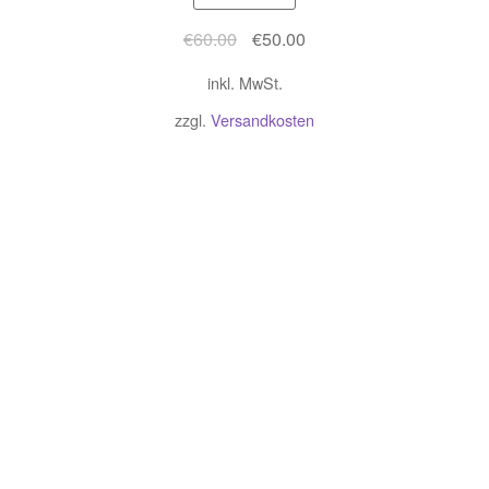
Ursprünglicher
Aktueller
€
60.00
€
50.00
Preis
Preis
inkl. MwSt.
war:
ist:
€60.00
€50.00.
zzgl.
Versandkosten