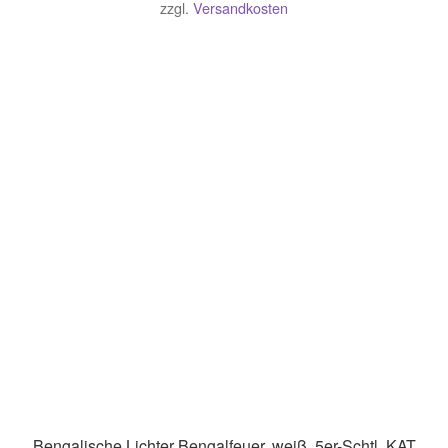
zzgl.
Versandkosten
Bengalische Lichter Bengalfeuer, weiß, 5er-Schtl. KAT