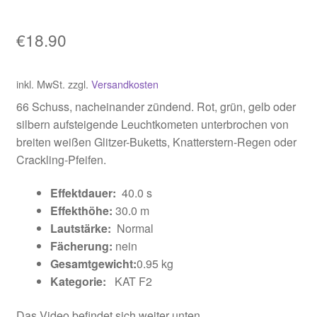
€
18.90
inkl. MwSt.
zzgl.
Versandkosten
66 Schuss, nacheinander zündend. Rot, grün, gelb oder
silbern aufsteigende Leuchtkometen unterbrochen von
breiten weißen Glitzer-Buketts, Knatterstern-Regen oder
Crackling-Pfeifen.
Effektdauer:
40.0 s
Effekthöhe:
3
0.0 m
Lautstärke:
Normal
Fächerung:
nein
Gesamtgewicht:
0.95 kg
Kategorie:
KAT F2
Das Video befindet sich weiter unten.