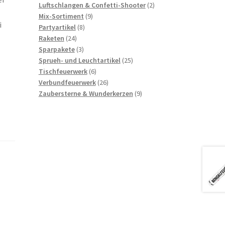
Produkte
2
Luftschlangen & Confetti-Shooter
2
e
9
Produkte
Mix-Sortiment
9
i
8
Produkte
Partyartikel
8
24
Produkte
Raketen
24
Produkte
3
Sparpakete
3
Produkte
25
Sprueh- und Leuchtartikel
25
6
Produkte
Tischfeuerwerk
6
Produkte
26
Verbundfeuerwerk
26
Produkte
9
Zaubersterne & Wunderkerzen
9
Produkte