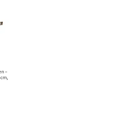
en –
 cm,