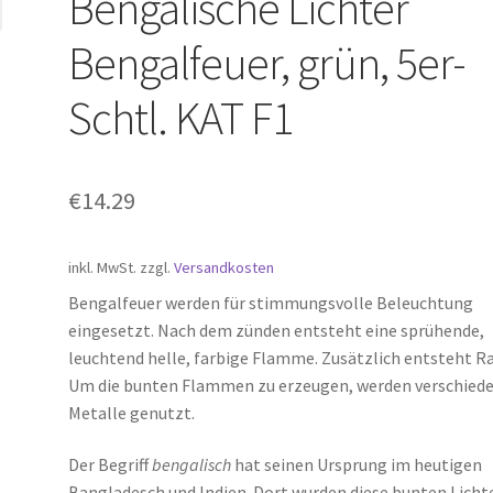
Bengalische Lichter
Bengalfeuer, grün, 5er-
Schtl. KAT F1
€
14.29
inkl. MwSt.
zzgl.
Versandkosten
Bengalfeuer werden für stimmungsvolle Beleuchtung
eingesetzt. Nach dem zünden entsteht eine sprühende,
leuchtend helle, farbige Flamme. Zusätzlich entsteht R
Um die bunten Flammen zu erzeugen, werden verschied
Metalle genutzt.
Der Begriff
bengalisch
hat seinen Ursprung im heutigen
Bangladesch und Indien. Dort wurden diese bunten Licht