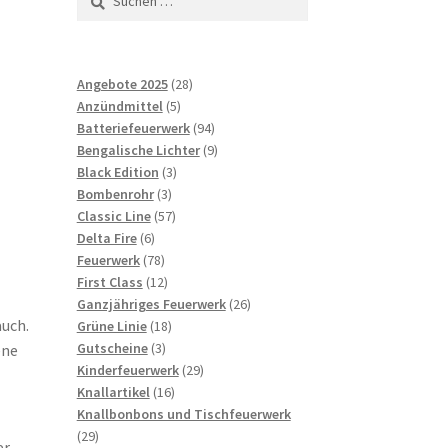
nach:
28
Angebote 2025
28
5
Produkte
Anzündmittel
5
Produkte
94
Batteriefeuerwerk
94
Produkte
9
Bengalische Lichter
9
3
Produkte
Black Edition
3
3
Produkte
Bombenrohr
3
Produkte
57
Classic Line
57
6
Produkte
Delta Fire
6
Produkte
78
Feuerwerk
78
Produkte
12
First Class
12
Produkte
26
Ganzjähriges Feuerwerk
26
auch.
18
Produkte
Grüne Linie
18
3
Produkte
Gutscheine
3
ene
Produkte
29
Kinderfeuerwerk
29
16
Produkte
Knallartikel
16
Produkte
Knallbonbons und Tischfeuerwerk
29
29
er