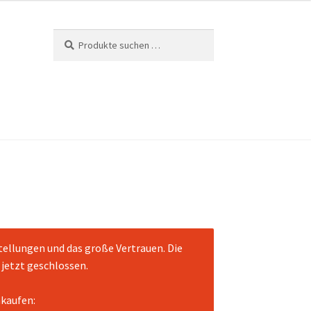
Suchen
Suchen
nach:
tellungen und das große Vertrauen. Die
jetzt geschlossen.
nkaufen: