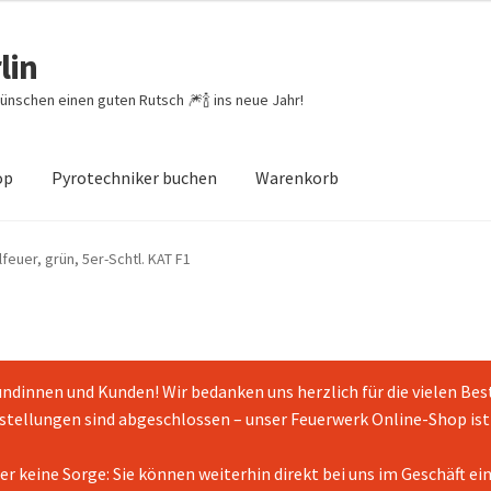
lin
ünschen einen guten Rutsch 🎆🍾 ins neue Jahr!
op
Pyrotechniker buchen
Warenkorb
theit von Bewertungen
Feuerwerk-Shop
Impressum
Kasse
feuer, grün, 5er-Schtl. KAT F1
enkorb
ndinnen und Kunden! Wir bedanken uns herzlich für die vielen Bes
tellungen sind abgeschlossen – unser Feuerwerk Online-Shop ist 
er keine Sorge: Sie können weiterhin direkt bei uns im Geschäft ei