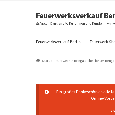
Feuerwerksverkauf Ber
Zur
Zum
Navigation
Inhalt
🙏 Vielen Dank an alle Kundinnen und Kunden – wir w
springen
springen
Feuerwerksverkauf Berlin
Feuerwerk-Sh
Start
Cookie-Richtlinie (EU)
Datenschutz
Ech
Start
Feuerwerk
Bengalische Lichter Bengal
Mein Konto
Pyrotechniker buchen
Shop
War
Ein großes Dankeschön an alle Ku
Online-Vorbes
Ab