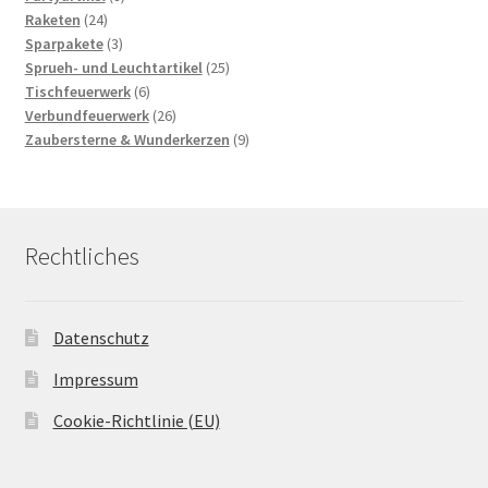
24
Produkte
Raketen
24
Produkte
3
Sparpakete
3
Produkte
25
Sprueh- und Leuchtartikel
25
6
Produkte
Tischfeuerwerk
6
Produkte
26
Verbundfeuerwerk
26
Produkte
9
Zaubersterne & Wunderkerzen
9
Produkte
Rechtliches
Datenschutz
Impressum
Cookie-Richtlinie (EU)