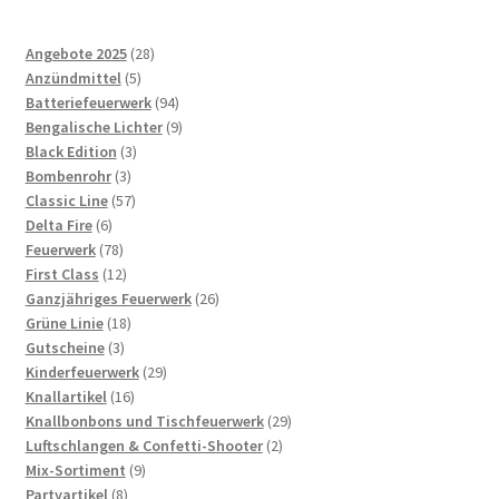
28
Angebote 2025
28
5
Produkte
Anzündmittel
5
Produkte
94
Batteriefeuerwerk
94
Produkte
9
Bengalische Lichter
9
3
Produkte
Black Edition
3
3
Produkte
Bombenrohr
3
Produkte
57
Classic Line
57
6
Produkte
Delta Fire
6
Produkte
78
Feuerwerk
78
Produkte
12
First Class
12
Produkte
26
Ganzjähriges Feuerwerk
26
18
Produkte
Grüne Linie
18
3
Produkte
Gutscheine
3
Produkte
29
Kinderfeuerwerk
29
16
Produkte
Knallartikel
16
Produkte
29
Knallbonbons und Tischfeuerwerk
29
2
Produkte
Luftschlangen & Confetti-Shooter
2
9
Produkte
Mix-Sortiment
9
8
Produkte
Partyartikel
8