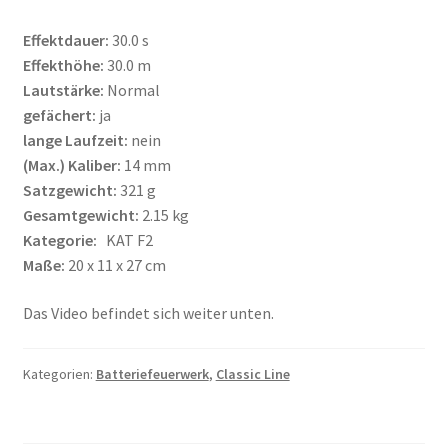
Effektdauer:
30.0 s
Effekthöhe:
30.0 m
Lautstärke:
Normal
gefächert:
ja
lange Laufzeit:
nein
(Max.) Kaliber:
14 mm
Satzgewicht:
321 g
Gesamtgewicht:
2.15 kg
Kategorie:
KAT F2
Maße:
20 x 11 x 27 cm
Das Video befindet sich weiter unten.
Kategorien:
Batteriefeuerwerk
,
Classic Line