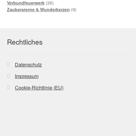
Produkte
26
Verbundfeuerwerk
26
Produkte
9
Zaubersterne & Wunderkerzen
9
Produkte
Rechtliches
Datenschutz
Impressum
Cookie-Richtlinie (EU)