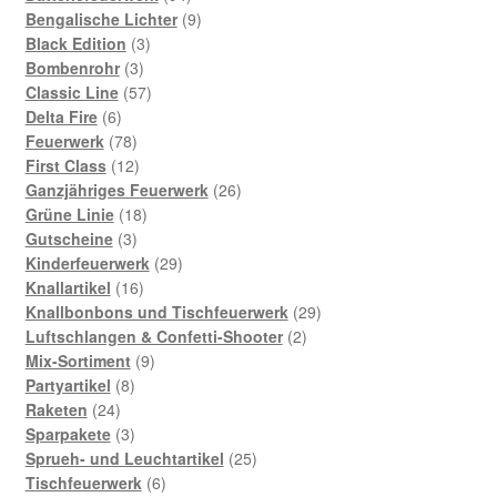
Produkte
9
Bengalische Lichter
9
3
Produkte
Black Edition
3
3
Produkte
Bombenrohr
3
Produkte
57
Classic Line
57
6
Produkte
Delta Fire
6
Produkte
78
Feuerwerk
78
Produkte
12
First Class
12
Produkte
26
Ganzjähriges Feuerwerk
26
18
Produkte
Grüne Linie
18
3
Produkte
Gutscheine
3
Produkte
29
Kinderfeuerwerk
29
16
Produkte
Knallartikel
16
Produkte
29
Knallbonbons und Tischfeuerwerk
29
2
Produkte
Luftschlangen & Confetti-Shooter
2
9
Produkte
Mix-Sortiment
9
8
Produkte
Partyartikel
8
24
Produkte
Raketen
24
Produkte
3
Sparpakete
3
Produkte
25
Sprueh- und Leuchtartikel
25
6
Produkte
Tischfeuerwerk
6