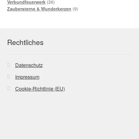
Produkte
26
Verbundfeuerwerk
26
Produkte
9
Zaubersterne & Wunderkerzen
9
Produkte
Rechtliches
Datenschutz
Impressum
Cookie-Richtlinie (EU)