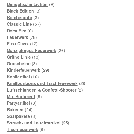
Produkte
9
Bengalische Lichter
9
3
Produkte
Black Edition
3
3
Produkte
Bombenrohr
3
Produkte
57
Classic Line
57
6
Produkte
Delta Fire
6
Produkte
78
Feuerwerk
78
Produkte
12
First Class
12
Produkte
26
Ganzjähriges Feuerwerk
26
18
Produkte
Grüne Linie
18
3
Produkte
Gutscheine
3
Produkte
29
Kinderfeuerwerk
29
16
Produkte
Knallartikel
16
Produkte
29
Knallbonbons und Tischfeuerwerk
29
2
Produkte
Luftschlangen & Confetti-Shooter
2
9
Produkte
Mix-Sortiment
9
8
Produkte
Partyartikel
8
24
Produkte
Raketen
24
Produkte
3
Sparpakete
3
Produkte
25
Sprueh- und Leuchtartikel
25
6
Produkte
Tischfeuerwerk
6