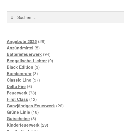
Suchen
nach:
28
Angebote 2025
28
5
Produkte
Anzündmittel
5
Produkte
94
Batteriefeuerwerk
94
Produkte
9
Bengalische Lichter
9
3
Produkte
Black Edition
3
3
Produkte
Bombenrohr
3
Produkte
57
Classic Line
57
6
Produkte
Delta Fire
6
Produkte
78
Feuerwerk
78
Produkte
12
First Class
12
Produkte
26
Ganzjähriges Feuerwerk
26
18
Produkte
Grüne Linie
18
3
Produkte
Gutscheine
3
Produkte
29
Kinderfeuerwerk
29