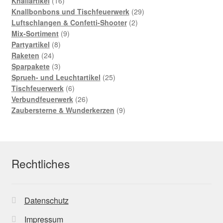
16
Produkte
Knallartikel
16
Produkte
29
Knallbonbons und Tischfeuerwerk
29
2
Produkte
Luftschlangen & Confetti-Shooter
2
9
Produkte
Mix-Sortiment
9
8
Produkte
Partyartikel
8
24
Produkte
Raketen
24
Produkte
3
Sparpakete
3
Produkte
25
Sprueh- und Leuchtartikel
25
6
Produkte
Tischfeuerwerk
6
Produkte
26
Verbundfeuerwerk
26
Produkte
9
Zaubersterne & Wunderkerzen
9
Produkte
Rechtliches
Datenschutz
Impressum