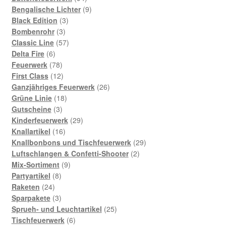
Produkte
9
Bengalische Lichter
9
3
Produkte
Black Edition
3
3
Produkte
Bombenrohr
3
Produkte
57
Classic Line
57
6
Produkte
Delta Fire
6
Produkte
78
Feuerwerk
78
Produkte
12
First Class
12
Produkte
26
Ganzjähriges Feuerwerk
26
18
Produkte
Grüne Linie
18
3
Produkte
Gutscheine
3
Produkte
29
Kinderfeuerwerk
29
16
Produkte
Knallartikel
16
Produkte
29
Knallbonbons und Tischfeuerwerk
29
2
Produkte
Luftschlangen & Confetti-Shooter
2
9
Produkte
Mix-Sortiment
9
8
Produkte
Partyartikel
8
24
Produkte
Raketen
24
Produkte
3
Sparpakete
3
Produkte
25
Sprueh- und Leuchtartikel
25
6
Produkte
Tischfeuerwerk
6