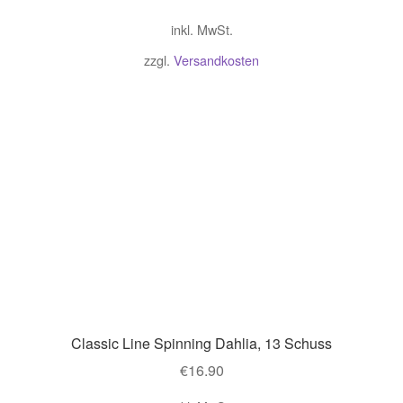
Preis
Preis
inkl. MwSt.
war:
ist:
€60.00
€50.00.
zzgl.
Versandkosten
Classic Line Spinning Dahlia, 13 Schuss
€
16.90