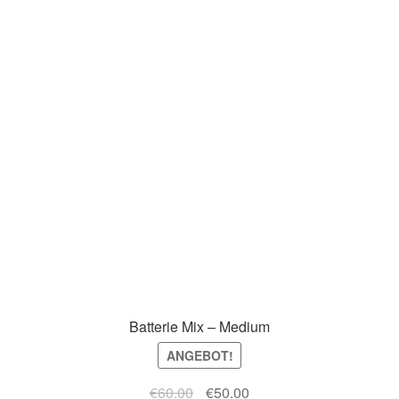
Batterie Mix – Medium
ANGEBOT!
Ursprünglicher
Aktueller
€
60.00
€
50.00