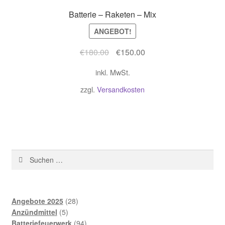
Batterie – Raketen – Mix
ANGEBOT!
Ursprünglicher
Aktueller
€
180.00
€
150.00
Preis
Preis
inkl. MwSt.
war:
ist:
€180.00
€150.00.
zzgl.
Versandkosten
Suchen
nach:
28
Angebote 2025
28
5
Produkte
Anzündmittel
5
Produkte
94
Batteriefeuerwerk
94