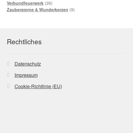
Produkte
26
Verbundfeuerwerk
26
Produkte
9
Zaubersterne & Wunderkerzen
9
Produkte
Rechtliches
Datenschutz
Impressum
Cookie-Richtlinie (EU)