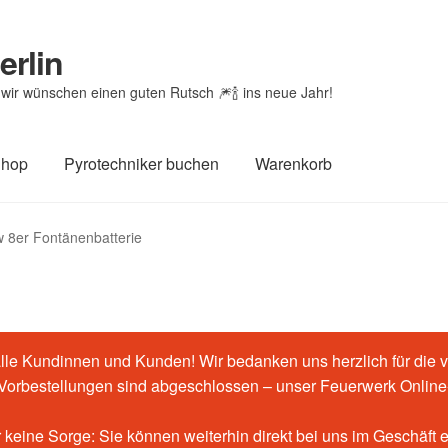
erlin
wir wünschen einen guten Rutsch 🎆🍾 ins neue Jahr!
Shop
Pyrotechniker buchen
Warenkorb
htheit von Bewertungen
Feuerwerk-Shop
Impressum
Kasse
w 8er Fontänenbatterie
renkorb
le Kundinnen und Kunden! Wir bedanken uns herzlich für die v
-Vorbestellungen sind abgeschlossen – unser Feuerwerk Online-
 keine Sorge: Sie können weiterhin direkt bei uns im Geschäft 