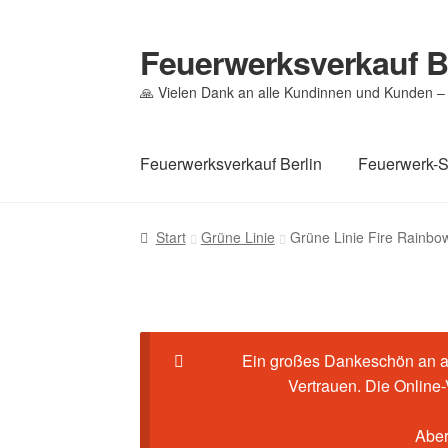
Feuerwerksverkauf B
🙏 Vielen Dank an alle Kundinnen und Kunden – 
Feuerwerksverkauf Berlin
Feuerwerk-
Start
Cookie-Richtlinie (EU)
Datenschutz
Ec
Start
Grüne Linie
Grüne Linie Fire Rainbo
Mein Konto
Pyrotechniker buchen
Shop
Wa
Ein großes Dankeschön an al
Vertrauen. Die Online
Aber