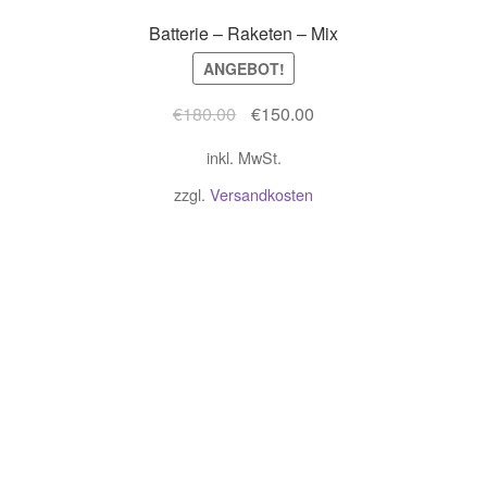
Batterie – Raketen – Mix
ANGEBOT!
Ursprünglicher
Aktueller
€
180.00
€
150.00
Preis
Preis
inkl. MwSt.
war:
ist:
€180.00
€150.00.
zzgl.
Versandkosten