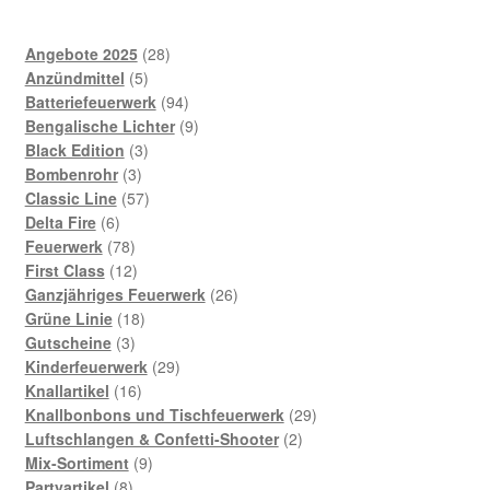
28
Angebote 2025
28
5
Produkte
Anzündmittel
5
Produkte
94
Batteriefeuerwerk
94
Produkte
9
Bengalische Lichter
9
3
Produkte
Black Edition
3
3
Produkte
Bombenrohr
3
Produkte
57
Classic Line
57
6
Produkte
Delta Fire
6
Produkte
78
Feuerwerk
78
Produkte
12
First Class
12
Produkte
26
Ganzjähriges Feuerwerk
26
18
Produkte
Grüne Linie
18
3
Produkte
Gutscheine
3
Produkte
29
Kinderfeuerwerk
29
16
Produkte
Knallartikel
16
Produkte
29
Knallbonbons und Tischfeuerwerk
29
2
Produkte
Luftschlangen & Confetti-Shooter
2
9
Produkte
Mix-Sortiment
9
8
Produkte
Partyartikel
8