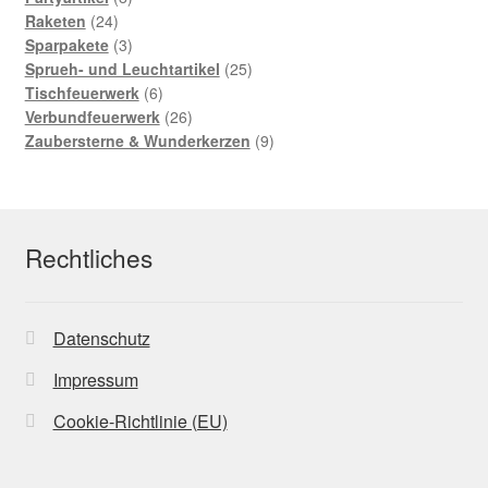
24
Produkte
Raketen
24
Produkte
3
Sparpakete
3
Produkte
25
Sprueh- und Leuchtartikel
25
6
Produkte
Tischfeuerwerk
6
Produkte
26
Verbundfeuerwerk
26
Produkte
9
Zaubersterne & Wunderkerzen
9
Produkte
Rechtliches
Datenschutz
Impressum
Cookie-Richtlinie (EU)