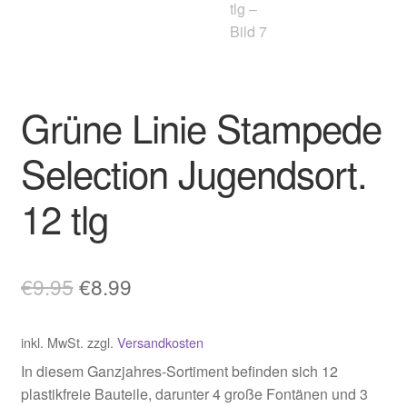
Grüne Linie Stampede
Selection Jugendsort.
12 tlg
Ursprünglicher
Aktueller
€
9.95
€
8.99
Preis
Preis
inkl. MwSt.
zzgl.
Versandkosten
war:
ist:
In diesem Ganzjahres-Sortiment befinden sich 12
€9.95
€8.99.
plastikfreie Bauteile, darunter 4 große Fontänen und 3