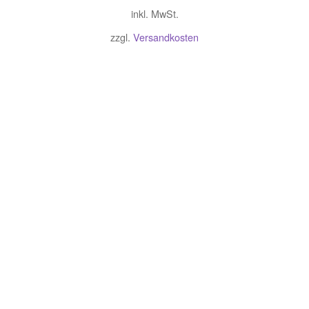
Preis
Preis
inkl. MwSt.
war:
ist:
€120.00
€100.00.
zzgl.
Versandkosten