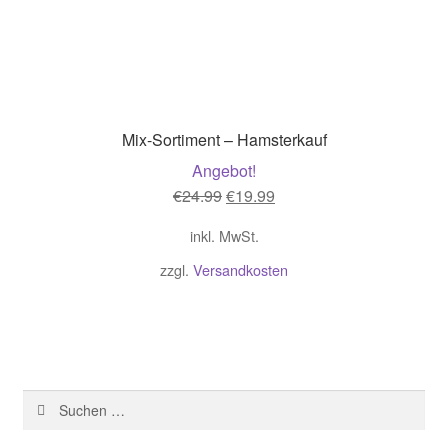
Mix-Sortiment – Hamsterkauf
Angebot!
Ursprünglicher
Aktueller
€
24.99
€
19.99
Preis
Preis
inkl. MwSt.
war:
ist:
€24.99
€19.99.
zzgl.
Versandkosten
Suchen
nach: