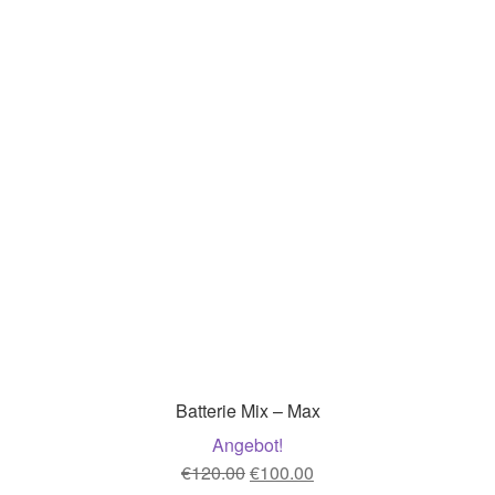
Batterie Mix – Max
Angebot!
Ursprünglicher
Aktueller
€
120.00
€
100.00