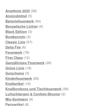
28
Angebote 2025
28
5
Produkte
Anzündmittel
5
Produkte
94
Batteriefeuerwerk
94
Produkte
9
Bengalische Lichter
9
3
Produkte
Black Edition
3
3
Produkte
Bombenrohr
3
Produkte
57
Classic Line
57
6
Produkte
Delta Fire
6
Produkte
78
Feuerwerk
78
Produkte
12
First Class
12
Produkte
26
Ganzjähriges Feuerwerk
26
18
Produkte
Grüne Linie
18
3
Produkte
Gutscheine
3
Produkte
29
Kinderfeuerwerk
29
16
Produkte
Knallartikel
16
Produkte
29
Knallbonbons und Tischfeuerwerk
29
2
Produkte
Luftschlangen & Confetti-Shooter
2
9
Produkte
Mix-Sortiment
9
8
Produkte
Partyartikel
8