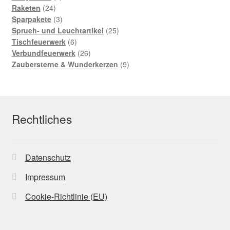
24
Produkte
Raketen
24
Produkte
3
Sparpakete
3
Produkte
25
Sprueh- und Leuchtartikel
25
6
Produkte
Tischfeuerwerk
6
Produkte
26
Verbundfeuerwerk
26
Produkte
9
Zaubersterne & Wunderkerzen
9
Produkte
Rechtliches
Datenschutz
Impressum
Cookie-Richtlinie (EU)