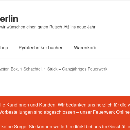
erlin
wir wünschen einen guten Rutsch 🎆🍾 ins neue Jahr!
Shop
Pyrotechniker buchen
Warenkorb
htheit von Bewertungen
Feuerwerk-Shop
Impressum
Kasse
ction Box, 1 Schachtel, 1 Stück – Ganzjähriges Feuerwerk
renkorb
le Kundinnen und Kunden! Wir bedanken uns herzlich für die v
-Vorbestellungen sind abgeschlossen – unser Feuerwerk Online-
 keine Sorge: Sie können weiterhin direkt bei uns im Geschäft 