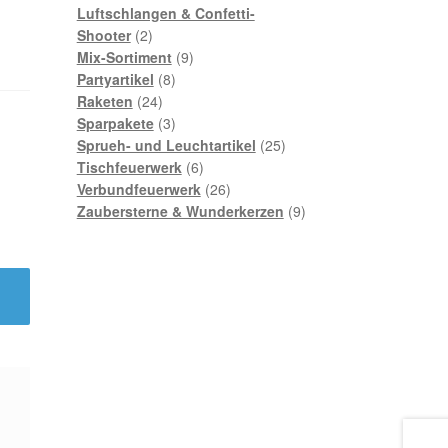
Produkte
Luftschlangen & Confetti-
2
Shooter
2
Produkte
9
Mix-Sortiment
9
8
Produkte
Partyartikel
8
24
Produkte
Raketen
24
Produkte
3
Sparpakete
3
Produkte
25
Sprueh- und Leuchtartikel
25
6
Produkte
Tischfeuerwerk
6
Produkte
26
Verbundfeuerwerk
26
Produkte
9
Zaubersterne & Wunderkerzen
9
Produkte