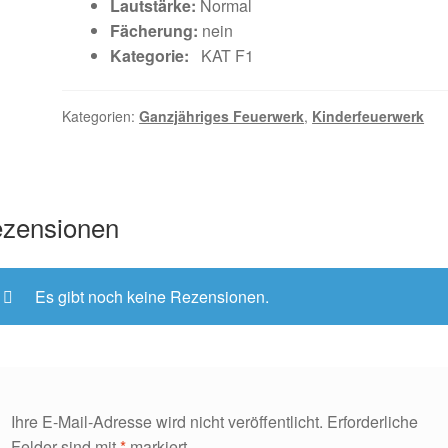
Lautstärke:
Normal
Fächerung:
nein
Kategorie:
KAT F1
Kategorien:
Ganzjähriges Feuerwerk
,
Kinderfeuerwerk
zensionen
Es gibt noch keine Rezensionen.
Ihre E-Mail-Adresse wird nicht veröffentlicht.
Erforderliche
Felder sind mit
*
markiert