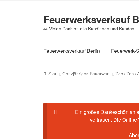
Feuerwerksverkauf B
Zur
Zum
Navigation
Inhalt
🙏 Vielen Dank an alle Kundinnen und Kunden – 
springen
springen
Feuerwerksverkauf Berlin
Feuerwerk-
Start
Cookie-Richtlinie (EU)
Datenschutz
Ec
Start
Ganzjähriges Feuerwerk
Zack Zack A
Mein Konto
Pyrotechniker buchen
Shop
Wa
Ein großes Dankeschön an al
Vertrauen. Die Online
Aber