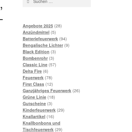
,
nach:
–
28
Angebote 2025
28
5
Produkte
Anzündmittel
5
Produkte
94
Batteriefeuerwerk
94
Produkte
9
Bengalische Lichter
9
3
Produkte
Black Edition
3
3
Produkte
Bombenrohr
3
Produkte
57
Classic Line
57
6
Produkte
Delta Fire
6
Produkte
78
Feuerwerk
78
Produkte
12
First Class
12
Produkte
26
Ganzjähriges Feuerwerk
26
18
Produkte
Grüne Linie
18
3
Produkte
Gutscheine
3
Produkte
29
Kinderfeuerwerk
29
16
Produkte
Knallartikel
16
Produkte
Knallbonbons und
29
Tischfeuerwerk
29