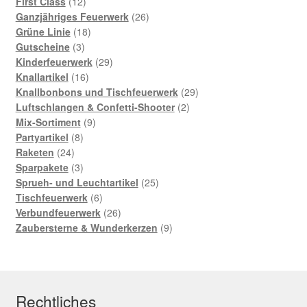
Produkte
12
First Class
12
Produkte
26
Ganzjähriges Feuerwerk
26
18
Produkte
Grüne Linie
18
3
Produkte
Gutscheine
3
Produkte
29
Kinderfeuerwerk
29
16
Produkte
Knallartikel
16
Produkte
29
Knallbonbons und Tischfeuerwerk
29
2
Produkte
Luftschlangen & Confetti-Shooter
2
9
Produkte
Mix-Sortiment
9
8
Produkte
Partyartikel
8
24
Produkte
Raketen
24
Produkte
3
Sparpakete
3
Produkte
25
Sprueh- und Leuchtartikel
25
6
Produkte
Tischfeuerwerk
6
Produkte
26
Verbundfeuerwerk
26
Produkte
9
Zaubersterne & Wunderkerzen
9
Produkte
Rechtliches