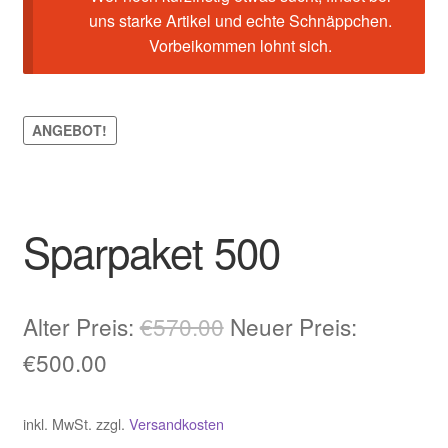
uns starke Artikel und echte Schnäppchen.
Vorbeikommen lohnt sich.
ANGEBOT!
Sparpaket 500
Ursprünglicher
Alter Preis:
€
570.00
Neuer Preis:
Aktueller
Preis
€
500.00
Preis
war:
inkl. MwSt.
zzgl.
Versandkosten
ist:
€570.00