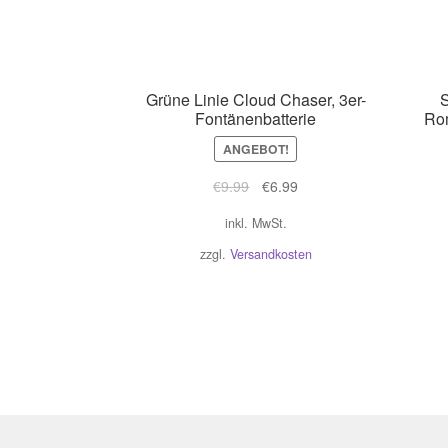
Grüne Linie Cloud Chaser, 3er-
S
Fontänenbatterie
Rom
ANGEBOT!
Ursprünglicher
Aktueller
€
9.99
€
6.99
Preis
Preis
inkl. MwSt.
war:
ist:
€9.99
€6.99.
zzgl.
Versandkosten