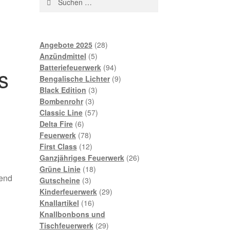
nach:
28
Angebote 2025
28
5
Produkte
Anzündmittel
5
Produkte
94
Batteriefeuerwerk
94
s
Produkte
9
Bengalische Lichter
9
3
Produkte
Black Edition
3
3
Produkte
Bombenrohr
3
Produkte
57
Classic Line
57
6
Produkte
Delta Fire
6
Produkte
78
Feuerwerk
78
Produkte
12
First Class
12
Produkte
26
Ganzjähriges Feuerwerk
26
18
Produkte
Grüne Linie
18
gend
3
Produkte
Gutscheine
3
Produkte
29
Kinderfeuerwerk
29
16
Produkte
Knallartikel
16
Produkte
Knallbonbons und
29
Tischfeuerwerk
29