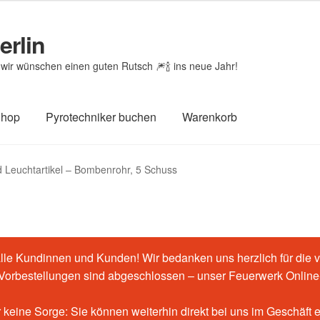
erlin
wir wünschen einen guten Rutsch 🎆🍾 ins neue Jahr!
Shop
Pyrotechniker buchen
Warenkorb
htheit von Bewertungen
Feuerwerk-Shop
Impressum
Kasse
 Leuchtartikel – Bombenrohr, 5 Schuss
renkorb
le Kundinnen und Kunden! Wir bedanken uns herzlich für die v
-Vorbestellungen sind abgeschlossen – unser Feuerwerk Online-
 keine Sorge: Sie können weiterhin direkt bei uns im Geschäft 