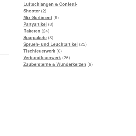
Produkte
Luftschlangen & Confetti-
2
Shooter
2
Produkte
9
Mix-Sortiment
9
8
Produkte
Partyartikel
8
24
Produkte
Raketen
24
Produkte
3
Sparpakete
3
Produkte
25
Sprueh- und Leuchtartikel
25
6
Produkte
Tischfeuerwerk
6
Produkte
26
Verbundfeuerwerk
26
Produkte
9
Zaubersterne & Wunderkerzen
9
Produkte