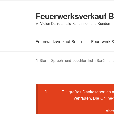
war:
ist:
€5.99
€3.99.
Feuerwerksverkauf B
Zur
Zum
Navigation
Inhalt
🙏 Vielen Dank an alle Kundinnen und Kunden – 
springen
springen
Feuerwerksverkauf Berlin
Feuerwerk-
Start
Cookie-Richtlinie (EU)
Datenschutz
Ec
Start
Sprueh- und Leuchtartikel
Sprüh- und
Mein Konto
Pyrotechniker buchen
Shop
Wa
Ein großes Dankeschön an al
Vertrauen. Die Online
Aber