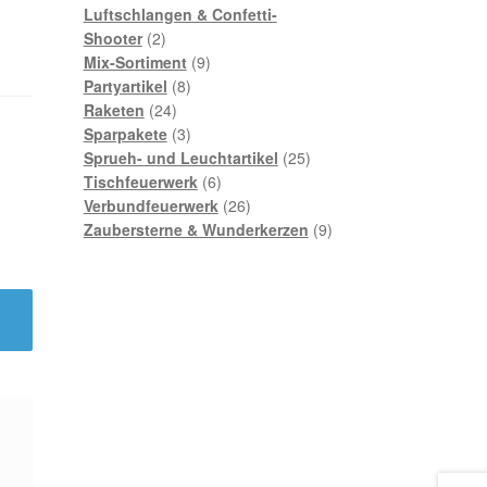
Produkte
Luftschlangen & Confetti-
2
Shooter
2
Produkte
9
Mix-Sortiment
9
8
Produkte
Partyartikel
8
24
Produkte
Raketen
24
Produkte
3
Sparpakete
3
Produkte
25
Sprueh- und Leuchtartikel
25
6
Produkte
Tischfeuerwerk
6
Produkte
26
Verbundfeuerwerk
26
Produkte
9
Zaubersterne & Wunderkerzen
9
Produkte