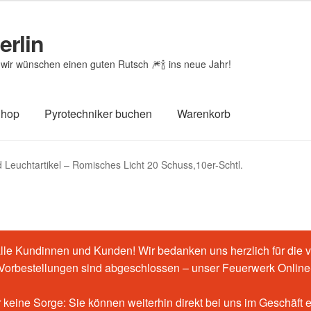
erlin
wir wünschen einen guten Rutsch 🎆🍾 ins neue Jahr!
Shop
Pyrotechniker buchen
Warenkorb
htheit von Bewertungen
Feuerwerk-Shop
Impressum
Kasse
 Leuchtartikel – Romisches Licht 20 Schuss,10er-Schtl.
renkorb
le Kundinnen und Kunden! Wir bedanken uns herzlich für die v
-Vorbestellungen sind abgeschlossen – unser Feuerwerk Online-
 keine Sorge: Sie können weiterhin direkt bei uns im Geschäft 