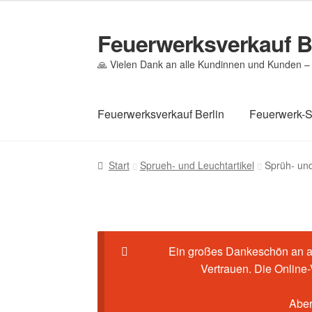
Feuerwerksverkauf B
Zur
Zum
Navigation
Inhalt
🙏 Vielen Dank an alle Kundinnen und Kunden – 
springen
springen
Feuerwerksverkauf Berlin
Feuerwerk-
Start
Cookie-Richtlinie (EU)
Datenschutz
Ec
Start
Sprueh- und Leuchtartikel
Sprüh- und
Mein Konto
Pyrotechniker buchen
Shop
Wa
Ein großes Dankeschön an al
Vertrauen. Die Online
Aber