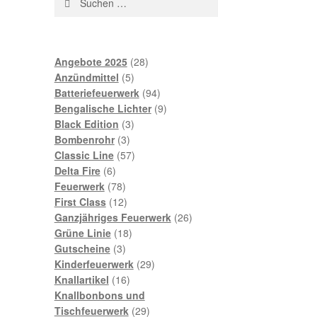
nach:
28
Angebote 2025
28
5
Produkte
Anzündmittel
5
Produkte
94
Batteriefeuerwerk
94
Produkte
9
Bengalische Lichter
9
3
Produkte
Black Edition
3
3
Produkte
Bombenrohr
3
Produkte
57
Classic Line
57
6
Produkte
Delta Fire
6
Produkte
78
Feuerwerk
78
Produkte
12
First Class
12
Produkte
26
Ganzjähriges Feuerwerk
26
18
Produkte
Grüne Linie
18
3
Produkte
Gutscheine
3
Produkte
29
Kinderfeuerwerk
29
16
Produkte
Knallartikel
16
Produkte
Knallbonbons und
29
Tischfeuerwerk
29