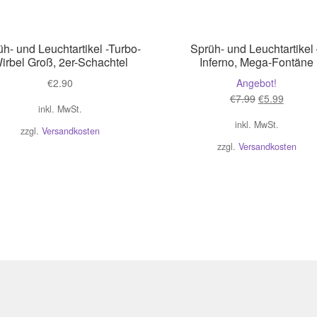
h- und Leuchtartikel -Turbo-
Sprüh- und Leuchtartikel
irbel Groß, 2er-Schachtel
Inferno, Mega-Fontäne
€
2.90
Angebot!
Ursprünglich
Aktuell
€
7.99
€
5.99
inkl. MwSt.
Preis
Preis
inkl. MwSt.
war:
ist:
zzgl.
Versandkosten
€7.99
€5.99.
zzgl.
Versandkosten