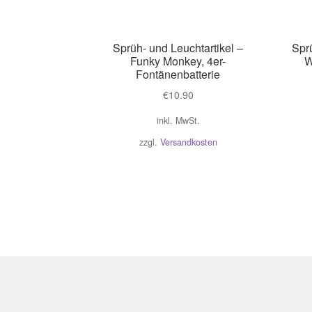
Sprüh- und Leuchtartikel –
Sprü
Funky Monkey, 4er-
W
Fontänenbatterie
€
10.90
inkl. MwSt.
zzgl.
Versandkosten