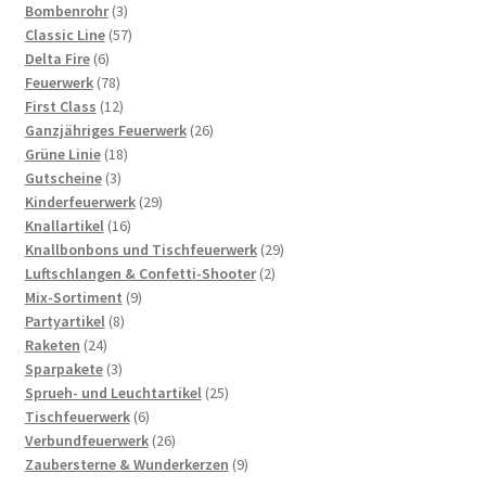
3
Produkte
Bombenrohr
3
Produkte
57
Classic Line
57
6
Produkte
Delta Fire
6
Produkte
78
Feuerwerk
78
Produkte
12
First Class
12
Produkte
26
Ganzjähriges Feuerwerk
26
18
Produkte
Grüne Linie
18
3
Produkte
Gutscheine
3
Produkte
29
Kinderfeuerwerk
29
16
Produkte
Knallartikel
16
Produkte
29
Knallbonbons und Tischfeuerwerk
29
2
Produkte
Luftschlangen & Confetti-Shooter
2
9
Produkte
Mix-Sortiment
9
8
Produkte
Partyartikel
8
24
Produkte
Raketen
24
Produkte
3
Sparpakete
3
Produkte
25
Sprueh- und Leuchtartikel
25
6
Produkte
Tischfeuerwerk
6
Produkte
26
Verbundfeuerwerk
26
Produkte
9
Zaubersterne & Wunderkerzen
9