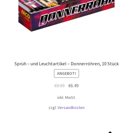
Sprüh – und Leuchtartikel – Donnerröhren, 10 Stück
ANGEBOT!
Ursprünglicher
Aktueller
€
9.99
€
6.49
Preis
Preis
inkl. MwSt.
war:
ist:
€9.99
€6.49.
zzgl.
Versandkosten