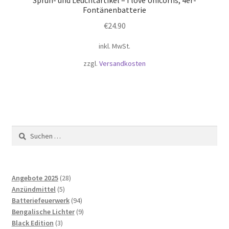
Sprüh- und Leuchtartikel – I love Unicorns, 4er-
Fontänenbatterie
€
24.90
inkl. MwSt.
zzgl.
Versandkosten
Suchen
nach:
28
Angebote 2025
28
5
Produkte
Anzündmittel
5
Produkte
94
Batteriefeuerwerk
94
Produkte
9
Bengalische Lichter
9
3
Produkte
Black Edition
3