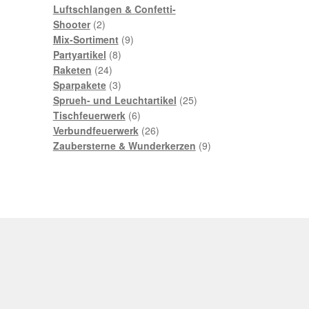
Produkte
Luftschlangen & Confetti-
2
Shooter
2
Produkte
9
Mix-Sortiment
9
8
Produkte
Partyartikel
8
24
Produkte
Raketen
24
Produkte
3
Sparpakete
3
Produkte
25
Sprueh- und Leuchtartikel
25
6
Produkte
Tischfeuerwerk
6
Produkte
26
Verbundfeuerwerk
26
Produkte
9
Zaubersterne & Wunderkerzen
9
Produkte