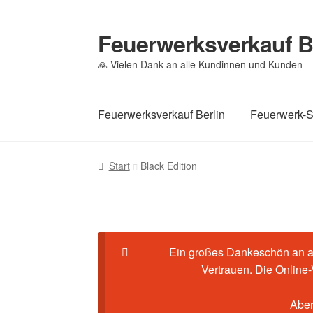
Feuerwerksverkauf B
Zur
Zum
Navigation
Inhalt
🙏 Vielen Dank an alle Kundinnen und Kunden – 
springen
springen
Feuerwerksverkauf Berlin
Feuerwerk-
Start
Cookie-Richtlinie (EU)
Datenschutz
Ec
Start
Black Edition
Mein Konto
Pyrotechniker buchen
Shop
Wa
Ein großes Dankeschön an al
Vertrauen. Die Online
Aber