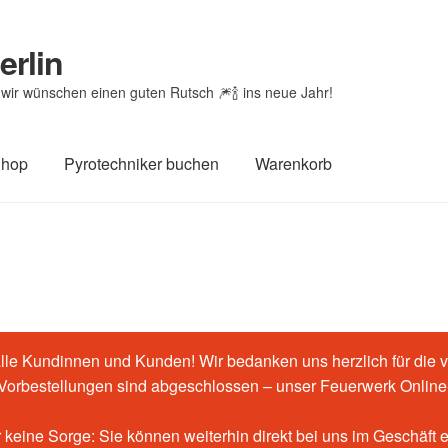
erlin
wir wünschen einen guten Rutsch 🎆🍾 ins neue Jahr!
Shop
Pyrotechniker buchen
Warenkorb
htheit von Bewertungen
Feuerwerk-Shop
Impressum
Kasse
renkorb
le Kundinnen und Kunden! Wir bedanken uns herzlich für die v
-Vorbestellungen sind abgeschlossen – unser Feuerwerk Online-
 keine Sorge: Sie können weiterhin direkt bei uns im Geschäft 