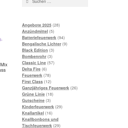
nach:
28
Angebote 2025
28
5
Produkte
Anzündmittel
5
Produkte
94
Batteriefeuerwerk
94
Produkte
9
Bengalische Lichter
9
3
Produkte
Black Edition
3
3
Produkte
Bombenrohr
3
Produkte
57
Classic Line
57
-Mix
6
Produkte
Delta Fire
6
uss
Produkte
78
Feuerwerk
78
Produkte
12
First Class
12
Produkte
26
Ganzjähriges Feuerwerk
26
18
Produkte
Grüne Linie
18
3
Produkte
Gutscheine
3
Produkte
29
Kinderfeuerwerk
29
16
Produkte
Knallartikel
16
Produkte
Knallbonbons und
29
Tischfeuerwerk
29