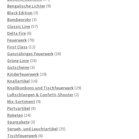
Produkte
9
Bengalische Lichter
9
3
Produkte
Black Edition
3
3
Produkte
Bombenrohr
3
Produkte
57
Classic Line
57
6
Produkte
Delta Fire
6
Produkte
78
Feuerwerk
78
Produkte
12
First Class
12
Produkte
26
Ganzjähriges Feuerwerk
26
18
Produkte
Grüne Linie
18
3
Produkte
Gutscheine
3
Produkte
29
Kinderfeuerwerk
29
16
Produkte
Knallartikel
16
Produkte
29
Knallbonbons und Tischfeuerwerk
29
2
Produkte
Luftschlangen & Confetti-Shooter
2
9
Produkte
Mix-Sortiment
9
8
Produkte
Partyartikel
8
24
Produkte
Raketen
24
Produkte
3
Sparpakete
3
Produkte
25
Sprueh- und Leuchtartikel
25
6
Produkte
Tischfeuerwerk
6