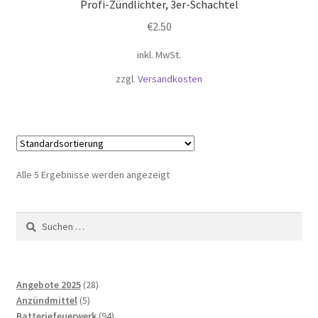
Profi-Zündlichter, 3er-Schachtel
€
2.50
inkl. MwSt.
zzgl.
Versandkosten
Alle 5 Ergebnisse werden angezeigt
Suchen
nach:
28
Angebote 2025
28
5
Produkte
Anzündmittel
5
Produkte
94
Batteriefeuerwerk
94