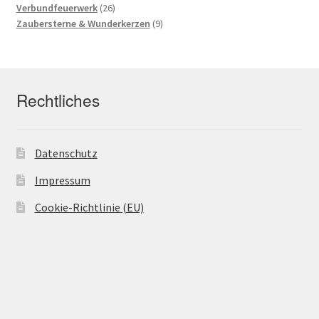
Produkte
26
Verbundfeuerwerk
26
Produkte
9
Zaubersterne & Wunderkerzen
9
Produkte
Rechtliches
Datenschutz
Impressum
Cookie-Richtlinie (EU)