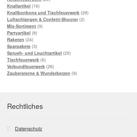
16
Produkte
Knallartikel
16
Produkte
29
Knallbonbons und Tischfeuerwerk
29
2
Produkte
Luftschlangen & Confetti-Shooter
2
9
Produkte
Mix-Sortiment
9
8
Produkte
Partyartikel
8
24
Produkte
Raketen
24
Produkte
3
Sparpakete
3
Produkte
25
Sprueh- und Leuchtartikel
25
6
Produkte
Tischfeuerwerk
6
Produkte
26
Verbundfeuerwerk
26
Produkte
9
Zaubersterne & Wunderkerzen
9
Produkte
Rechtliches
Datenschutz