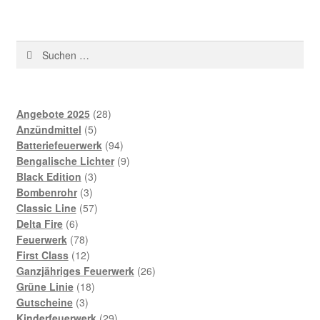
Suchen
nach:
28
Angebote 2025
28
5
Produkte
Anzündmittel
5
Produkte
94
Batteriefeuerwerk
94
Produkte
9
Bengalische Lichter
9
3
Produkte
Black Edition
3
3
Produkte
Bombenrohr
3
Produkte
57
Classic Line
57
6
Produkte
Delta Fire
6
Produkte
78
Feuerwerk
78
Produkte
12
First Class
12
Produkte
26
Ganzjähriges Feuerwerk
26
18
Produkte
Grüne Linie
18
3
Produkte
Gutscheine
3
Produkte
29
Kinderfeuerwerk
29