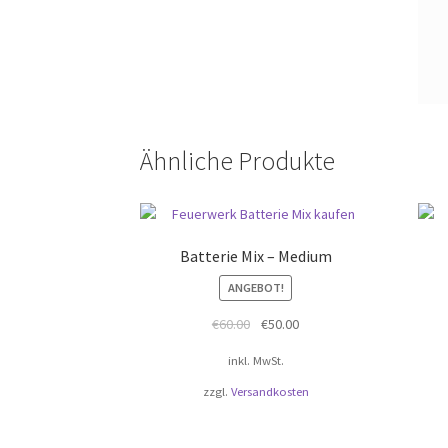
Ähnliche Produkte
Batterie Mix – Medium
ANGEBOT!
Ursprünglicher
Aktueller
€
60.00
€
50.00
Preis
Preis
inkl. MwSt.
war:
ist:
€60.00
€50.00.
zzgl.
Versandkosten