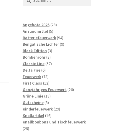
nach:
28
Angebote 2025
28
5
Produkte
Anzündmittel
5
Produkte
94
Batteriefeuerwerk
94
Produkte
9
Bengalische Lichter
9
3
Produkte
Black Edition
3
3
Produkte
Bombenrohr
3
Produkte
57
Classic Line
57
6
Produkte
Delta Fire
6
Produkte
78
Feuerwerk
78
Produkte
12
First Class
12
Produkte
26
Ganzjähriges Feuerwerk
26
18
Produkte
Grüne Linie
18
3
Produkte
Gutscheine
3
Produkte
29
Kinderfeuerwerk
29
16
Produkte
Knallartikel
16
Produkte
Knallbonbons und Tischfeuerwerk
29
29