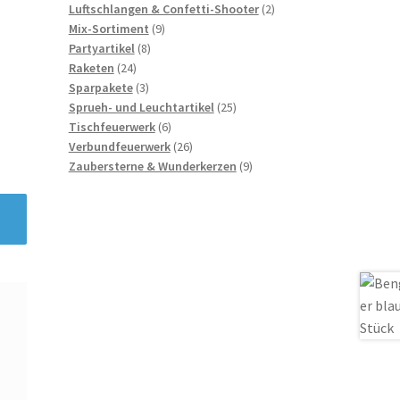
Produkte
2
Luftschlangen & Confetti-Shooter
2
9
Produkte
Mix-Sortiment
9
8
Produkte
Partyartikel
8
24
Produkte
Raketen
24
Produkte
3
Sparpakete
3
Produkte
25
Sprueh- und Leuchtartikel
25
6
Produkte
Tischfeuerwerk
6
Produkte
26
Verbundfeuerwerk
26
Produkte
9
Zaubersterne & Wunderkerzen
9
Produkte