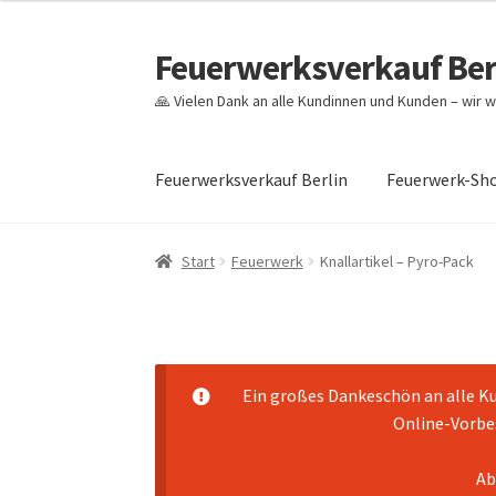
€5.50
€4.99.
Feuerwerksverkauf Ber
Zur
Zum
Navigation
Inhalt
🙏 Vielen Dank an alle Kundinnen und Kunden – wir w
springen
springen
Feuerwerksverkauf Berlin
Feuerwerk-Sh
Start
Cookie-Richtlinie (EU)
Datenschutz
Ech
Start
Feuerwerk
Knallartikel – Pyro-Pack
Mein Konto
Pyrotechniker buchen
Shop
War
Ein großes Dankeschön an alle Ku
Online-Vorbes
Ab