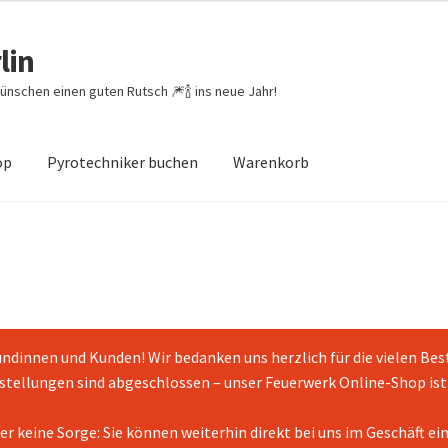
lin
ünschen einen guten Rutsch 🎆🍾 ins neue Jahr!
op
Pyrotechniker buchen
Warenkorb
theit von Bewertungen
Feuerwerk-Shop
Impressum
Kasse
enkorb
ndinnen und Kunden! Wir bedanken uns herzlich für die vielen Bes
tellungen sind abgeschlossen – unser Feuerwerk Online-Shop ist 
er keine Sorge: Sie können weiterhin direkt bei uns im Geschäft ei