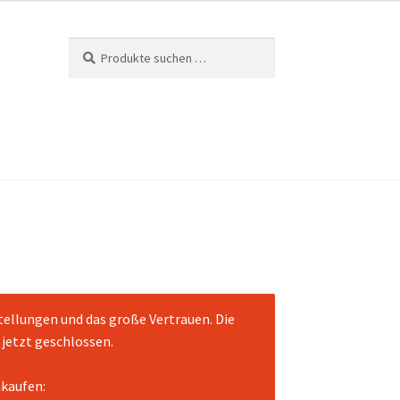
Suchen
Suchen
nach:
tellungen und das große Vertrauen. Die
jetzt geschlossen.
nkaufen: