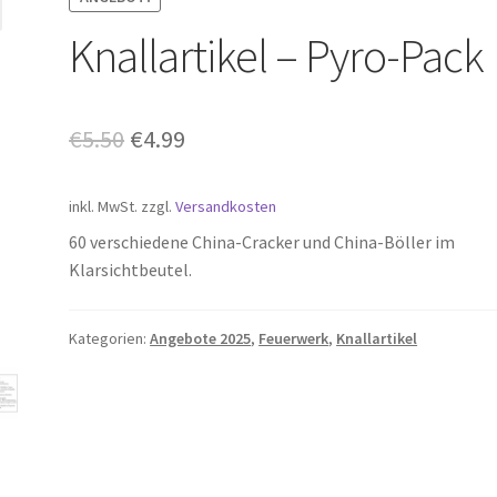
Knallartikel – Pyro-Pack
Ursprünglicher
Aktueller
€
5.50
€
4.99
Preis
Preis
inkl. MwSt.
zzgl.
Versandkosten
war:
ist:
60 verschiedene China-Cracker und China-Böller im
€5.50
€4.99.
Klarsichtbeutel.
Kategorien:
Angebote 2025
,
Feuerwerk
,
Knallartikel