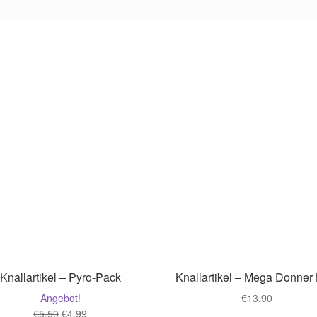
Knallartikel – Pyro-Pack
Knallartikel – Mega Donner 
Angebot!
€
13.90
Ursprünglicher
Aktueller
€
5.50
€
4.99