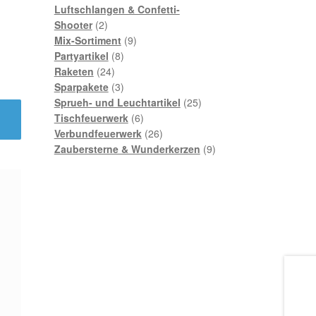
Produkte
Luftschlangen & Confetti-
2
Shooter
2
Produkte
9
Mix-Sortiment
9
8
Produkte
Partyartikel
8
24
Produkte
Raketen
24
Produkte
3
Sparpakete
3
Produkte
25
Sprueh- und Leuchtartikel
25
6
Produkte
Tischfeuerwerk
6
Produkte
26
Verbundfeuerwerk
26
Produkte
9
Zaubersterne & Wunderkerzen
9
Produkte