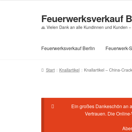
Feuerwerksverkauf B
Zur
Zum
Navigation
Inhalt
🙏 Vielen Dank an alle Kundinnen und Kunden – 
springen
springen
Feuerwerksverkauf Berlin
Feuerwerk-
Start
Cookie-Richtlinie (EU)
Datenschutz
Ec
Start
Knallartikel
Knallartikel – China-Crac
Mein Konto
Pyrotechniker buchen
Shop
Wa
Ein großes Dankeschön an al
Vertrauen. Die Online
Aber