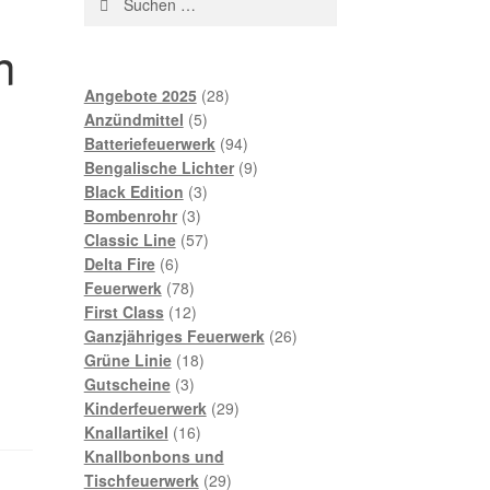
nach:
n
28
Angebote 2025
28
5
Produkte
Anzündmittel
5
Produkte
94
Batteriefeuerwerk
94
Produkte
9
Bengalische Lichter
9
3
Produkte
Black Edition
3
3
Produkte
Bombenrohr
3
Produkte
57
Classic Line
57
6
Produkte
Delta Fire
6
Produkte
78
Feuerwerk
78
Produkte
12
First Class
12
Produkte
26
Ganzjähriges Feuerwerk
26
18
Produkte
Grüne Linie
18
3
Produkte
Gutscheine
3
Produkte
29
Kinderfeuerwerk
29
16
Produkte
Knallartikel
16
Produkte
Knallbonbons und
29
Tischfeuerwerk
29