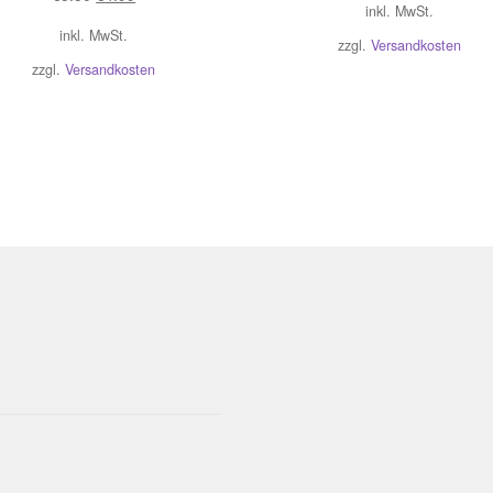
inkl. MwSt.
Preis
Preis
inkl. MwSt.
war:
ist:
zzgl.
Versandkosten
€5.50
€4.99.
zzgl.
Versandkosten