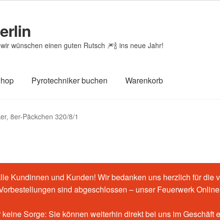
erlin
wir wünschen einen guten Rutsch 🎆🍾 ins neue Jahr!
Shop
Pyrotechniker buchen
Warenkorb
htheit von Bewertungen
Feuerwerk-Shop
Impressum
Kasse
ker, 8er-Päckchen 320/8/1
renkorb
le Kundinnen und Kunden! Wir bedanken uns herzlich für die v
-Vorbestellungen sind abgeschlossen – unser Feuerwerk Online-
 keine Sorge: Sie können weiterhin direkt bei uns im Geschäft 