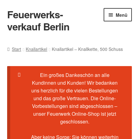
Feuerwerks-
Menü
verkauf Berlin
Start
Start
Knallartikel
Knallartikel – Knallkette, 500 Schuss
Cookie-Richtlinie (EU)
Datenschutz
Ein großes Dankeschön an alle
Kundinnen und Kunden! Wir bedanken
Echtheit von Bewertungen
uns herzlich für die vielen Bestellungen
und das große Vertrauen. Die Online-
Vorbestellungen sind abgeschlossen –
Feuerwerk-Shop
unser Feuerwerk Online-Shop ist jetzt
geschlossen.
Impressum
Aber keine Sorge: Sie können weiterhin