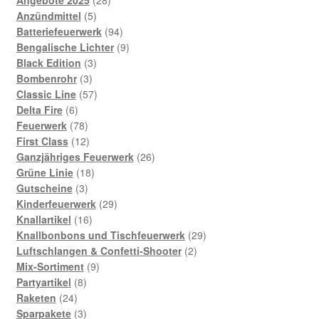
Angebote 2025
28
Anzündmittel
5
Batteriefeuerwerk
94
Bengalische Lichter
9
Black Edition
3
Bombenrohr
3
Classic Line
57
Delta Fire
6
Feuerwerk
78
First Class
12
Ganzjähriges Feuerwerk
26
Grüne Linie
18
Gutscheine
3
Kinderfeuerwerk
29
Knallartikel
16
Knallbonbons und Tischfeuerwerk
29
Luftschlangen & Confetti-Shooter
2
Mix-Sortiment
9
Partyartikel
8
Raketen
24
Sparpakete
3