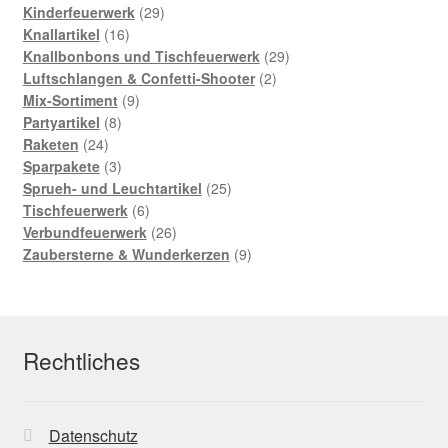
Produkte
29
Kinderfeuerwerk
29
16
Produkte
Knallartikel
16
Produkte
29
Knallbonbons und Tischfeuerwerk
29
2
Produkte
Luftschlangen & Confetti-Shooter
2
9
Produkte
Mix-Sortiment
9
8
Produkte
Partyartikel
8
24
Produkte
Raketen
24
Produkte
3
Sparpakete
3
Produkte
25
Sprueh- und Leuchtartikel
25
6
Produkte
Tischfeuerwerk
6
Produkte
26
Verbundfeuerwerk
26
Produkte
9
Zaubersterne & Wunderkerzen
9
Produkte
Rechtliches
Datenschutz