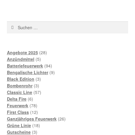
Suchen
nach:
28
Angebote 2025
28
5
Produkte
Anzündmittel
5
Produkte
94
Batteriefeuerwerk
94
Produkte
9
Bengalische Lichter
9
3
Produkte
Black Edition
3
3
Produkte
Bombenrohr
3
Produkte
57
Classic Line
57
6
Produkte
Delta Fire
6
Produkte
78
Feuerwerk
78
Produkte
12
First Class
12
Produkte
26
Ganzjähriges Feuerwerk
26
18
Produkte
Grüne Linie
18
3
Produkte
Gutscheine
3