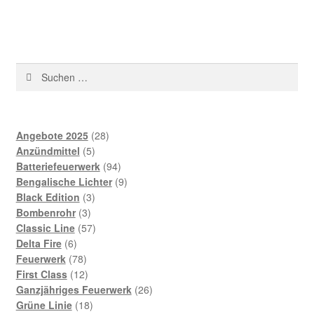
Suchen
nach:
28
Angebote 2025
28
5
Produkte
Anzündmittel
5
Produkte
94
Batteriefeuerwerk
94
Produkte
9
Bengalische Lichter
9
3
Produkte
Black Edition
3
3
Produkte
Bombenrohr
3
Produkte
57
Classic Line
57
6
Produkte
Delta Fire
6
Produkte
78
Feuerwerk
78
Produkte
12
First Class
12
Produkte
26
Ganzjähriges Feuerwerk
26
18
Produkte
Grüne Linie
18