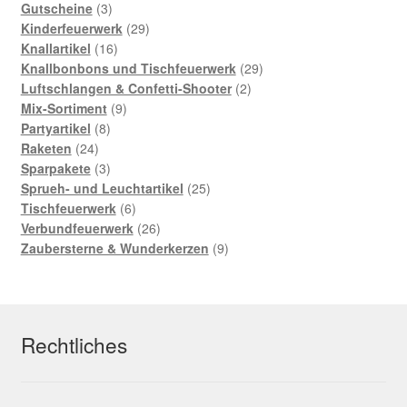
3
Produkte
Gutscheine
3
Produkte
29
Kinderfeuerwerk
29
16
Produkte
Knallartikel
16
Produkte
29
Knallbonbons und Tischfeuerwerk
29
2
Produkte
Luftschlangen & Confetti-Shooter
2
9
Produkte
Mix-Sortiment
9
8
Produkte
Partyartikel
8
24
Produkte
Raketen
24
Produkte
3
Sparpakete
3
Produkte
25
Sprueh- und Leuchtartikel
25
6
Produkte
Tischfeuerwerk
6
Produkte
26
Verbundfeuerwerk
26
Produkte
9
Zaubersterne & Wunderkerzen
9
Produkte
Rechtliches