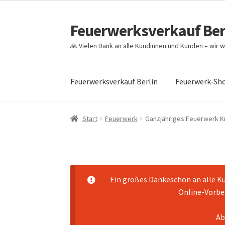
Feuerwerksverkauf Ber
Zur
Zum
Navigation
Inhalt
🙏 Vielen Dank an alle Kundinnen und Kunden – wir w
springen
springen
Feuerwerksverkauf Berlin
Feuerwerk-Sh
Start
Cookie-Richtlinie (EU)
Datenschutz
Ech
Start
Feuerwerk
Ganzjähriges Feuerwerk Kna
Mein Konto
Pyrotechniker buchen
Shop
War
Ein großes Dankeschön an alle Ku
Online-Vorbes
Ab