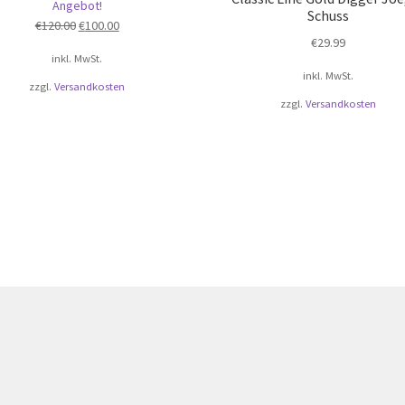
Angebot!
Schuss
Ursprünglicher
Aktueller
€
120.00
€
100.00
€
29.99
Preis
Preis
inkl. MwSt.
war:
ist:
inkl. MwSt.
€120.00
€100.00.
zzgl.
Versandkosten
zzgl.
Versandkosten