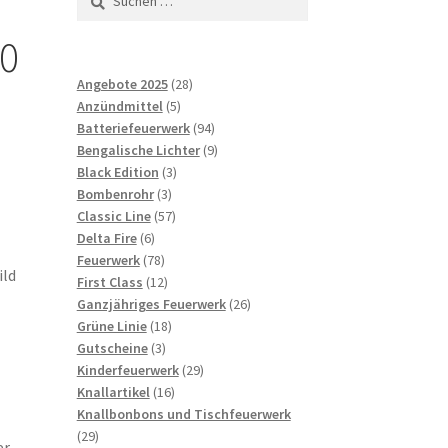
nach:
10
28
Angebote 2025
28
5
Produkte
Anzündmittel
5
Produkte
94
Batteriefeuerwerk
94
Produkte
9
Bengalische Lichter
9
3
Produkte
Black Edition
3
3
Produkte
Bombenrohr
3
Produkte
57
Classic Line
57
6
Produkte
Delta Fire
6
Produkte
78
Feuerwerk
78
ild
Produkte
12
First Class
12
Produkte
26
Ganzjähriges Feuerwerk
26
18
Produkte
Grüne Linie
18
3
Produkte
Gutscheine
3
Produkte
29
Kinderfeuerwerk
29
16
Produkte
Knallartikel
16
Produkte
Knallbonbons und Tischfeuerwerk
29
29
r,