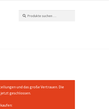
Suchen
Suchen
nach:
tellungen und das große Vertrauen. Die
jetzt geschlossen.
nkaufen: