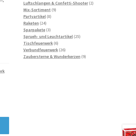
Produkte
2
Luftschlangen & Confetti-Shooter
2
9
Produkte
Mix-Sortiment
9
8
Produkte
Partyartikel
8
24
Produkte
Raketen
24
Produkte
3
Sparpakete
3
Produkte
25
Sprueh- und Leuchtartikel
25
6
Produkte
Tischfeuerwerk
6
Produkte
26
Verbundfeuerwerk
26
Produkte
9
Zaubersterne & Wunderkerzen
9
Produkte
erk