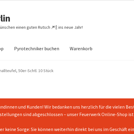
lin
ünschen einen guten Rutsch 🎆🍾 ins neue Jahr!
op
Pyrotechniker buchen
Warenkorb
theit von Bewertungen
Feuerwerk-Shop
Impressum
Kasse
llteufel, 50er-Schtl. 10 Stück
enkorb
ndinnen und Kunden! Wir bedanken uns herzlich für die vielen Bes
tellungen sind abgeschlossen – unser Feuerwerk Online-Shop ist 
er keine Sorge: Sie können weiterhin direkt bei uns im Geschäft ei