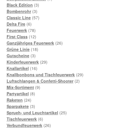
3
Produkte
Black Edition
3
3
Produkte
Bombenrohr
3
Produkte
57
Classic Line
57
6
Produkte
Delta Fire
6
Produkte
78
Feuerwerk
78
Produkte
12
First Class
12
Produkte
26
Ganzjähriges Feuerwerk
26
18
Produkte
Grüne Linie
18
3
Produkte
Gutscheine
3
Produkte
29
Kinderfeuerwerk
29
16
Produkte
Knallartikel
16
Produkte
29
Knallbonbons und Tischfeuerwerk
29
2
Produkte
Luftschlangen & Confetti-Shooter
2
9
Produkte
Mix-Sortiment
9
8
Produkte
Partyartikel
8
24
Produkte
Raketen
24
Produkte
3
Sparpakete
3
Produkte
25
Sprueh- und Leuchtartikel
25
6
Produkte
Tischfeuerwerk
6
Produkte
26
Verbundfeuerwerk
26