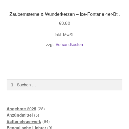
Zaubernsterne & Wunderkerzen – Ice-Fontäne 4er-Btl.
€
3.80
inkl. MwSt.
zzgl.
Versandkosten
Suchen
nach:
28
Angebote 2025
28
5
Produkte
Anzündmittel
5
Produkte
94
Batteriefeuerwerk
94
Produkte
9
Bengalische Lichter
9