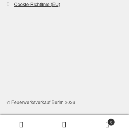
Cookie-Richtlinie (EU)
© Feuerwerksverkauf Berlin 2026
0
Suchen
Suchen