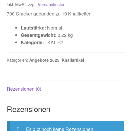
inkl. MwSt.
zzgl.
Versandkosten
war:
ist:
700 Cracker gebunden zu 10 Knallketten.
€5.49
€3.99.
Lautstärke:
Normal
Gesamtgewicht:
0.22 kg
Kategorie:
KAT F2
Kategorien:
Angebote 2025
,
Knallartikel
Rezensionen (0)
Rezensionen
Es gibt noch keine Rezensionen.