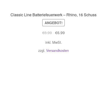
Classic Line Batteriefeuerwerk – Rhino, 16 Schuss
ANGEBOT!
Ursprünglicher
Aktueller
€
8.99
€
6.99
Preis
Preis
inkl. MwSt.
war:
ist:
€8.99
€6.99.
zzgl.
Versandkosten