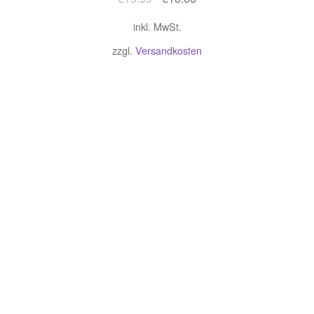
Preis
Preis
inkl. MwSt.
war:
ist:
€19.99
€16.66.
zzgl.
Versandkosten