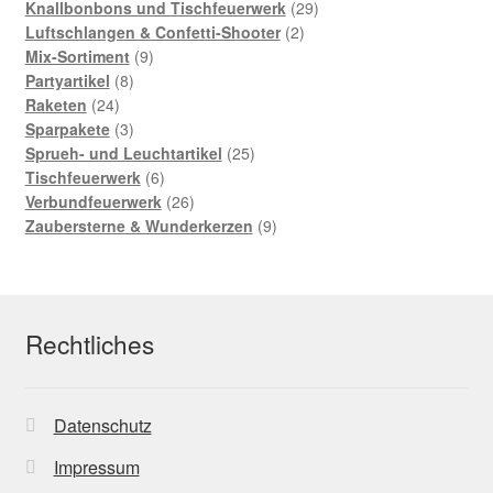
Produkte
29
Knallbonbons und Tischfeuerwerk
29
2
Produkte
Luftschlangen & Confetti-Shooter
2
9
Produkte
Mix-Sortiment
9
8
Produkte
Partyartikel
8
24
Produkte
Raketen
24
Produkte
3
Sparpakete
3
Produkte
25
Sprueh- und Leuchtartikel
25
6
Produkte
Tischfeuerwerk
6
Produkte
26
Verbundfeuerwerk
26
Produkte
9
Zaubersterne & Wunderkerzen
9
Produkte
Rechtliches
Datenschutz
Impressum