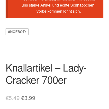
uns starke Artikel und echte Schnäppchen.
Vorbeikommen lohnt sich.
ANGEBOT!
Knallartikel – Lady-
Cracker 700er
Ursprünglicher
Aktueller
€
5.49
€
3.99
Preis
Preis