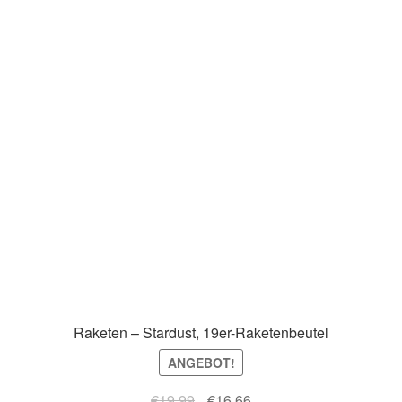
Raketen – Stardust, 19er-Raketenbeutel
ANGEBOT!
Ursprünglicher
Aktueller
€
19.99
€
16.66