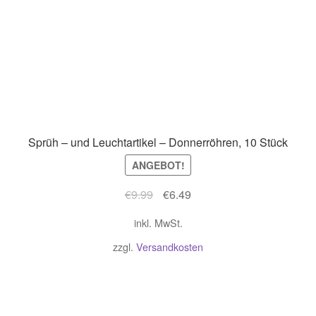
Sprüh – und Leuchtartikel – Donnerröhren, 10 Stück
ANGEBOT!
Ursprünglicher
Aktueller
€
9.99
€
6.49
Preis
Preis
inkl. MwSt.
war:
ist:
€9.99
€6.49.
zzgl.
Versandkosten