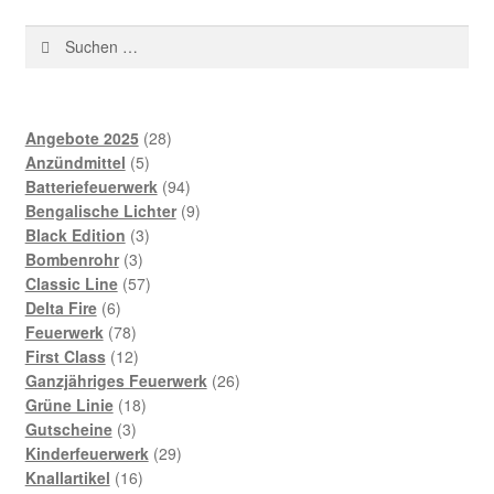
Suchen
nach:
28
Angebote 2025
28
5
Produkte
Anzündmittel
5
Produkte
94
Batteriefeuerwerk
94
Produkte
9
Bengalische Lichter
9
3
Produkte
Black Edition
3
3
Produkte
Bombenrohr
3
Produkte
57
Classic Line
57
6
Produkte
Delta Fire
6
Produkte
78
Feuerwerk
78
Produkte
12
First Class
12
Produkte
26
Ganzjähriges Feuerwerk
26
18
Produkte
Grüne Linie
18
3
Produkte
Gutscheine
3
Produkte
29
Kinderfeuerwerk
29
16
Produkte
Knallartikel
16