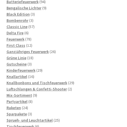
Produkte
94
Batteriefeuerwerk
94
Produkte
9
Bengalische Lichter
9
3
Produkte
Black Edition
3
3
Produkte
Bombenrohr
3
Produkte
57
Classic Line
57
6
Produkte
Delta Fire
6
Produkte
78
Feuerwerk
78
Produkte
12
First Class
12
Produkte
26
Ganzjähriges Feuerwerk
26
18
Produkte
Grüne Linie
18
3
Produkte
Gutscheine
3
Produkte
29
Kinderfeuerwerk
29
16
Produkte
Knallartikel
16
Produkte
29
Knallbonbons und Tischfeuerwerk
29
2
Produkte
Luftschlangen & Confetti-Shooter
2
9
Produkte
Mix-Sortiment
9
8
Produkte
Partyartikel
8
24
Produkte
Raketen
24
Produkte
3
Sparpakete
3
Produkte
25
Sprueh- und Leuchtartikel
25
6
Produkte
Tischfeuerwerk
6