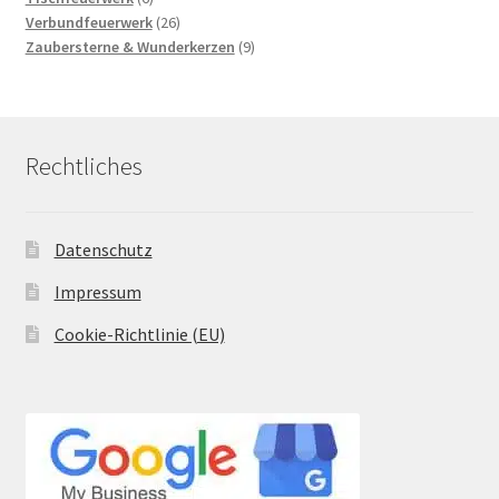
Produkte
26
Verbundfeuerwerk
26
Produkte
9
Zaubersterne & Wunderkerzen
9
Produkte
Rechtliches
Datenschutz
Impressum
Cookie-Richtlinie (EU)