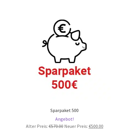
Sparpaket 500
Angebot!
Ursprünglicher
Aktueller
Alter Preis:
€
570.00
Neuer Preis:
€
500.00