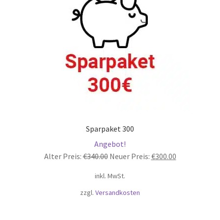
Sparpaket 300
Angebot!
Ursprünglicher
Aktueller
Alter Preis:
€
340.00
Neuer Preis:
€
300.00
Preis
Preis
inkl. MwSt.
war:
ist:
€340.00
€300.00.
zzgl.
Versandkosten