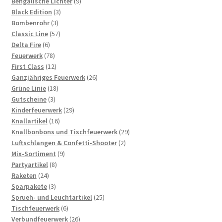
Produkte
9
Bengalische Lichter
9
3
Produkte
Black Edition
3
3
Produkte
Bombenrohr
3
Produkte
57
Classic Line
57
6
Produkte
Delta Fire
6
Produkte
78
Feuerwerk
78
Produkte
12
First Class
12
Produkte
26
Ganzjähriges Feuerwerk
26
18
Produkte
Grüne Linie
18
3
Produkte
Gutscheine
3
Produkte
29
Kinderfeuerwerk
29
16
Produkte
Knallartikel
16
Produkte
29
Knallbonbons und Tischfeuerwerk
29
2
Produkte
Luftschlangen & Confetti-Shooter
2
9
Produkte
Mix-Sortiment
9
8
Produkte
Partyartikel
8
24
Produkte
Raketen
24
Produkte
3
Sparpakete
3
Produkte
25
Sprueh- und Leuchtartikel
25
6
Produkte
Tischfeuerwerk
6
Produkte
26
Verbundfeuerwerk
26