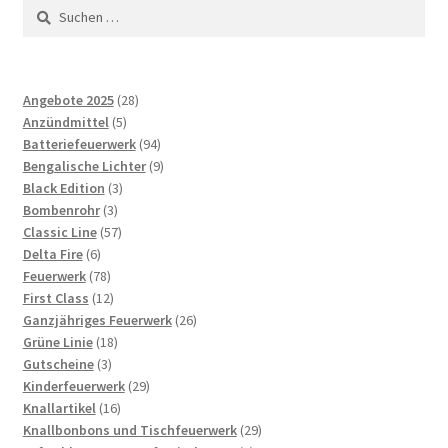
Suchen
nach:
28
Angebote 2025
28
5
Produkte
Anzündmittel
5
Produkte
94
Batteriefeuerwerk
94
Produkte
9
Bengalische Lichter
9
3
Produkte
Black Edition
3
3
Produkte
Bombenrohr
3
Produkte
57
Classic Line
57
6
Produkte
Delta Fire
6
Produkte
78
Feuerwerk
78
Produkte
12
First Class
12
Produkte
26
Ganzjähriges Feuerwerk
26
18
Produkte
Grüne Linie
18
3
Produkte
Gutscheine
3
Produkte
29
Kinderfeuerwerk
29
16
Produkte
Knallartikel
16
Produkte
29
Knallbonbons und Tischfeuerwerk
29