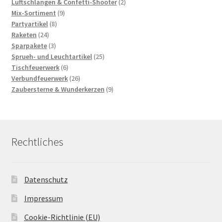
2
Produkte
Luftschlangen & Confetti-Shooter
2
9
Produkte
Mix-Sortiment
9
8
Produkte
Partyartikel
8
24
Produkte
Raketen
24
Produkte
3
Sparpakete
3
Produkte
25
Sprueh- und Leuchtartikel
25
6
Produkte
Tischfeuerwerk
6
Produkte
26
Verbundfeuerwerk
26
Produkte
9
Zaubersterne & Wunderkerzen
9
Produkte
Rechtliches
Datenschutz
Impressum
Cookie-Richtlinie (EU)