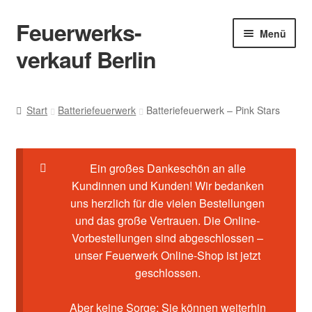
Feuerwerks-
Menü
verkauf Berlin
Start
Start
Batteriefeuerwerk
Batteriefeuerwerk – Pink Stars
Cookie-Richtlinie (EU)
Datenschutz
Ein großes Dankeschön an alle
Kundinnen und Kunden! Wir bedanken
Echtheit von Bewertungen
uns herzlich für die vielen Bestellungen
und das große Vertrauen. Die Online-
Vorbestellungen sind abgeschlossen –
Feuerwerk-Shop
unser Feuerwerk Online-Shop ist jetzt
geschlossen.
Impressum
Aber keine Sorge: Sie können weiterhin