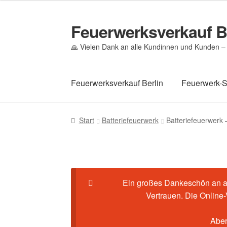
Feuerwerksverkauf B
Zur
Zum
Navigation
Inhalt
🙏 Vielen Dank an alle Kundinnen und Kunden – 
springen
springen
Feuerwerksverkauf Berlin
Feuerwerk-
Start
Cookie-Richtlinie (EU)
Datenschutz
Ec
Start
Batteriefeuerwerk
Batteriefeuerwerk 
Mein Konto
Pyrotechniker buchen
Shop
Wa
Ein großes Dankeschön an al
Vertrauen. Die Online
Aber