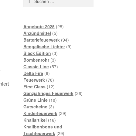
nach:
28
Angebote 2025
28
5
Produkte
Anzündmittel
5
Produkte
94
Batteriefeuerwerk
94
Produkte
9
Bengalische Lichter
9
3
Produkte
Black Edition
3
3
Produkte
Bombenrohr
3
Produkte
57
Classic Line
57
.
6
Produkte
Delta Fire
6
Produkte
78
Feuerwerk
78
iert
Produkte
12
First Class
12
Produkte
26
Ganzjähriges Feuerwerk
26
18
Produkte
Grüne Linie
18
3
Produkte
Gutscheine
3
Produkte
29
Kinderfeuerwerk
29
16
Produkte
Knallartikel
16
Produkte
Knallbonbons und
29
Tischfeuerwerk
29