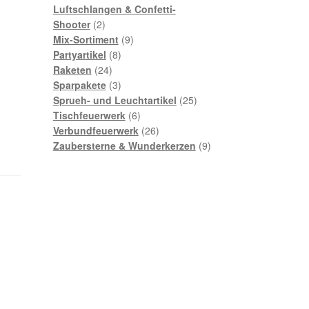
Produkte
Luftschlangen & Confetti-
2
Shooter
2
Produkte
9
Mix-Sortiment
9
8
Produkte
Partyartikel
8
24
Produkte
Raketen
24
Produkte
3
Sparpakete
3
Produkte
25
Sprueh- und Leuchtartikel
25
6
Produkte
Tischfeuerwerk
6
Produkte
26
Verbundfeuerwerk
26
Produkte
9
Zaubersterne & Wunderkerzen
9
Produkte