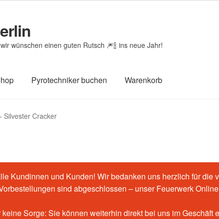
erlin
wir wünschen einen guten Rutsch 🎆🍾 ins neue Jahr!
Shop
Pyrotechniker buchen
Warenkorb
htheit von Bewertungen
Feuerwerk-Shop
Impressum
Kasse
– Silvester Cracker
renkorb
le Kundinnen und Kunden! Wir bedanken uns herzlich für die v
-Vorbestellungen sind abgeschlossen – unser Feuerwerk Online-
 keine Sorge: Sie können weiterhin direkt bei uns im Geschäft 