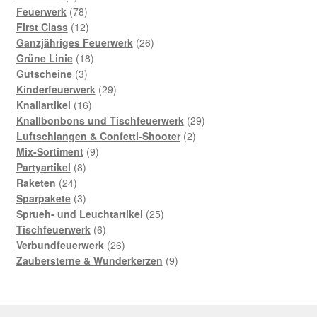
Produkte
78
Feuerwerk
78
Produkte
12
First Class
12
Produkte
26
Ganzjähriges Feuerwerk
26
18
Produkte
Grüne Linie
18
3
Produkte
Gutscheine
3
Produkte
29
Kinderfeuerwerk
29
16
Produkte
Knallartikel
16
Produkte
29
Knallbonbons und Tischfeuerwerk
29
2
Produkte
Luftschlangen & Confetti-Shooter
2
9
Produkte
Mix-Sortiment
9
8
Produkte
Partyartikel
8
24
Produkte
Raketen
24
Produkte
3
Sparpakete
3
Produkte
25
Sprueh- und Leuchtartikel
25
6
Produkte
Tischfeuerwerk
6
Produkte
26
Verbundfeuerwerk
26
Produkte
9
Zaubersterne & Wunderkerzen
9
Produkte