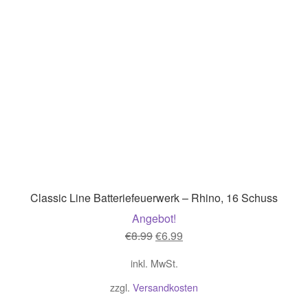
Classic Line Batteriefeuerwerk – Rhino, 16 Schuss
Angebot!
Ursprünglicher
Aktueller
€
8.99
€
6.99
Preis
Preis
inkl. MwSt.
war:
ist:
€8.99
€6.99.
zzgl.
Versandkosten