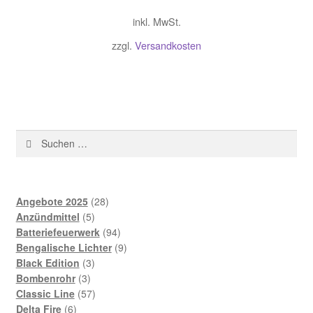
inkl. MwSt.
zzgl.
Versandkosten
Suchen
nach:
28
Angebote 2025
28
5
Produkte
Anzündmittel
5
Produkte
94
Batteriefeuerwerk
94
Produkte
9
Bengalische Lichter
9
3
Produkte
Black Edition
3
3
Produkte
Bombenrohr
3
Produkte
57
Classic Line
57
6
Produkte
Delta Fire
6