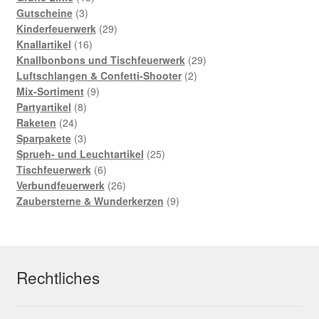
3
Produkte
Gutscheine
3
Produkte
29
Kinderfeuerwerk
29
16
Produkte
Knallartikel
16
Produkte
29
Knallbonbons und Tischfeuerwerk
29
2
Produkte
Luftschlangen & Confetti-Shooter
2
9
Produkte
Mix-Sortiment
9
8
Produkte
Partyartikel
8
24
Produkte
Raketen
24
Produkte
3
Sparpakete
3
Produkte
25
Sprueh- und Leuchtartikel
25
6
Produkte
Tischfeuerwerk
6
Produkte
26
Verbundfeuerwerk
26
Produkte
9
Zaubersterne & Wunderkerzen
9
Produkte
Rechtliches