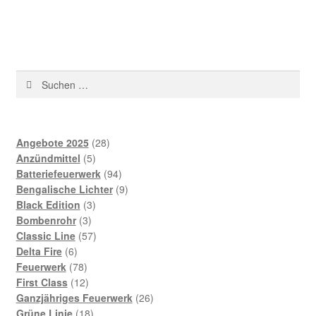
Suchen
nach:
28
Angebote 2025
28
5
Produkte
Anzündmittel
5
Produkte
94
Batteriefeuerwerk
94
Produkte
9
Bengalische Lichter
9
3
Produkte
Black Edition
3
3
Produkte
Bombenrohr
3
Produkte
57
Classic Line
57
6
Produkte
Delta Fire
6
Produkte
78
Feuerwerk
78
Produkte
12
First Class
12
Produkte
26
Ganzjähriges Feuerwerk
26
18
Produkte
Grüne Linie
18