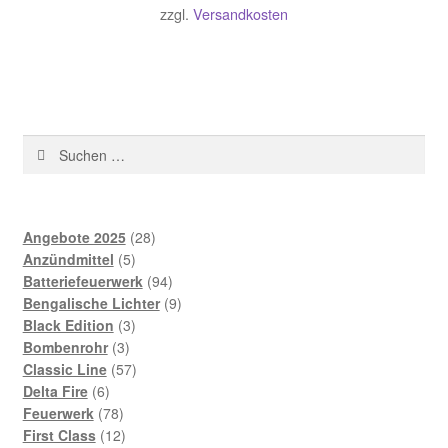
€25.00
€20.00.
zzgl.
Versandkosten
Suchen
nach:
28
Angebote 2025
28
5
Produkte
Anzündmittel
5
Produkte
94
Batteriefeuerwerk
94
Produkte
9
Bengalische Lichter
9
3
Produkte
Black Edition
3
3
Produkte
Bombenrohr
3
Produkte
57
Classic Line
57
6
Produkte
Delta Fire
6
Produkte
78
Feuerwerk
78
Produkte
12
First Class
12