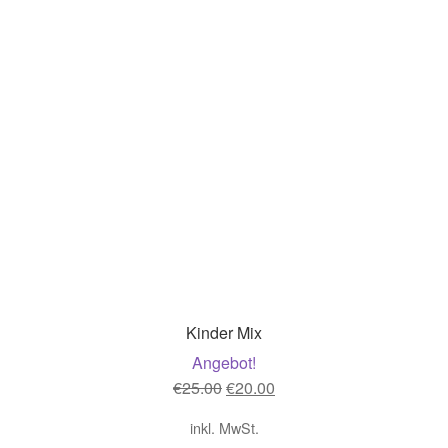
Kinder Mix
Angebot!
Ursprünglicher
Aktueller
€
25.00
€
20.00
Preis
Preis
inkl. MwSt.
war:
ist: