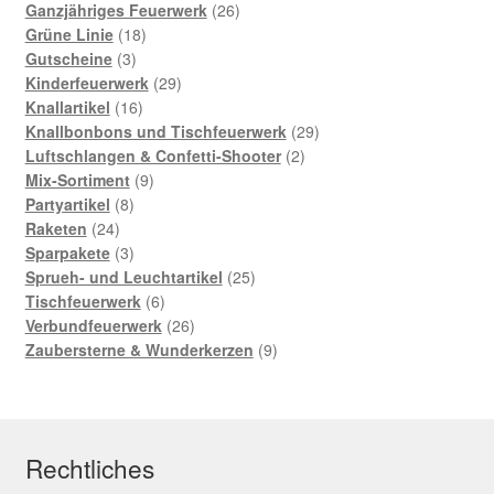
Produkte
26
Ganzjähriges Feuerwerk
26
18
Produkte
Grüne Linie
18
3
Produkte
Gutscheine
3
Produkte
29
Kinderfeuerwerk
29
16
Produkte
Knallartikel
16
Produkte
29
Knallbonbons und Tischfeuerwerk
29
2
Produkte
Luftschlangen & Confetti-Shooter
2
9
Produkte
Mix-Sortiment
9
8
Produkte
Partyartikel
8
24
Produkte
Raketen
24
Produkte
3
Sparpakete
3
Produkte
25
Sprueh- und Leuchtartikel
25
6
Produkte
Tischfeuerwerk
6
Produkte
26
Verbundfeuerwerk
26
Produkte
9
Zaubersterne & Wunderkerzen
9
Produkte
Rechtliches