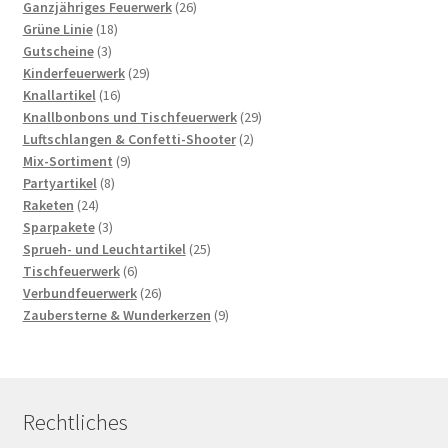
Ganzjähriges Feuerwerk
26
Grüne Linie
18
Gutscheine
3
Kinderfeuerwerk
29
Knallartikel
16
Knallbonbons und Tischfeuerwerk
29
Luftschlangen & Confetti-Shooter
2
Mix-Sortiment
9
Partyartikel
8
Raketen
24
Sparpakete
3
Sprueh- und Leuchtartikel
25
Tischfeuerwerk
6
Verbundfeuerwerk
26
Zaubersterne & Wunderkerzen
9
Rechtliches