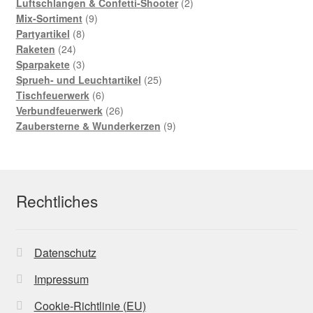
2
Produkte
Luftschlangen & Confetti-Shooter
2
9
Produkte
Mix-Sortiment
9
8
Produkte
Partyartikel
8
24
Produkte
Raketen
24
Produkte
3
Sparpakete
3
Produkte
25
Sprueh- und Leuchtartikel
25
6
Produkte
Tischfeuerwerk
6
Produkte
26
Verbundfeuerwerk
26
Produkte
9
Zaubersterne & Wunderkerzen
9
Produkte
Rechtliches
Datenschutz
Impressum
Cookie-Richtlinie (EU)