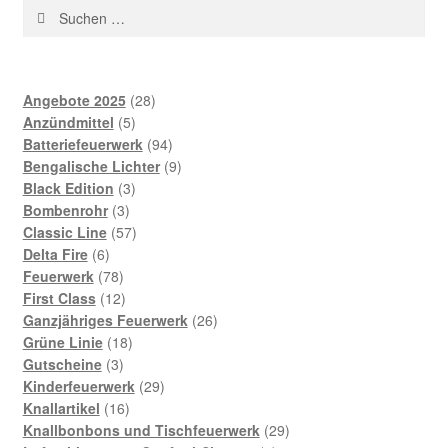
Suchen
nach:
28
Angebote 2025
28
5
Produkte
Anzündmittel
5
Produkte
94
Batteriefeuerwerk
94
Produkte
9
Bengalische Lichter
9
3
Produkte
Black Edition
3
3
Produkte
Bombenrohr
3
Produkte
57
Classic Line
57
6
Produkte
Delta Fire
6
Produkte
78
Feuerwerk
78
Produkte
12
First Class
12
Produkte
26
Ganzjähriges Feuerwerk
26
18
Produkte
Grüne Linie
18
3
Produkte
Gutscheine
3
Produkte
29
Kinderfeuerwerk
29
16
Produkte
Knallartikel
16
Produkte
29
Knallbonbons und Tischfeuerwerk
29