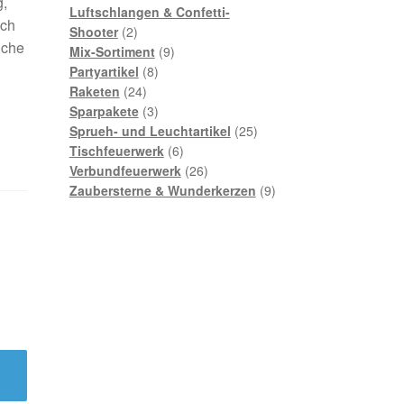
g,
Produkte
Luftschlangen & Confetti-
ach
2
Shooter
2
iche
Produkte
9
Mix-Sortiment
9
8
Produkte
Partyartikel
8
24
Produkte
Raketen
24
Produkte
3
Sparpakete
3
Produkte
25
Sprueh- und Leuchtartikel
25
6
Produkte
Tischfeuerwerk
6
Produkte
26
Verbundfeuerwerk
26
Produkte
9
Zaubersterne & Wunderkerzen
9
Produkte