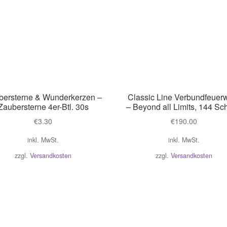
bersterne & Wunderkerzen –
Classic Line Verbundfeuer
Zaubersterne 4er-Btl. 30s
– Beyond all Limits, 144 Sc
€
3.30
€
190.00
inkl. MwSt.
inkl. MwSt.
zzgl.
Versandkosten
zzgl.
Versandkosten