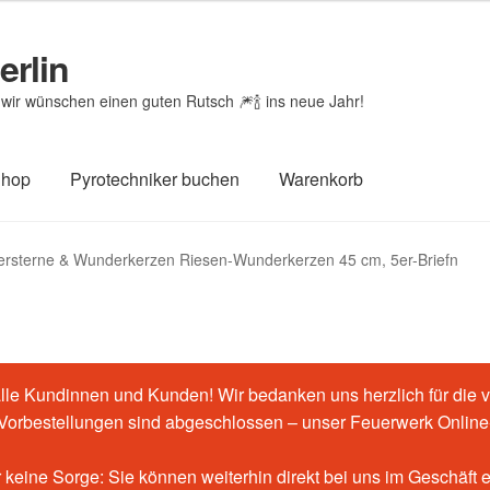
erlin
wir wünschen einen guten Rutsch 🎆🍾 ins neue Jahr!
Shop
Pyrotechniker buchen
Warenkorb
htheit von Bewertungen
Feuerwerk-Shop
Impressum
Kasse
rsterne & Wunderkerzen Riesen-Wunderkerzen 45 cm, 5er-Briefn
renkorb
le Kundinnen und Kunden! Wir bedanken uns herzlich für die v
-Vorbestellungen sind abgeschlossen – unser Feuerwerk Online-
 keine Sorge: Sie können weiterhin direkt bei uns im Geschäft 