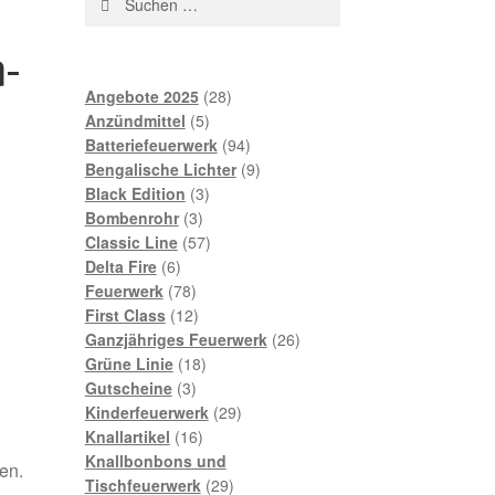
nach:
-
28
Angebote 2025
28
,
5
Produkte
Anzündmittel
5
Produkte
94
Batteriefeuerwerk
94
Produkte
9
Bengalische Lichter
9
3
Produkte
Black Edition
3
3
Produkte
Bombenrohr
3
Produkte
57
Classic Line
57
6
Produkte
Delta Fire
6
Produkte
78
Feuerwerk
78
Produkte
12
First Class
12
Produkte
26
Ganzjähriges Feuerwerk
26
18
Produkte
Grüne Linie
18
3
Produkte
Gutscheine
3
Produkte
29
Kinderfeuerwerk
29
16
Produkte
Knallartikel
16
Produkte
Knallbonbons und
en.
29
Tischfeuerwerk
29