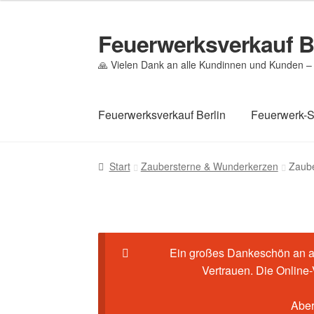
Feuerwerksverkauf B
Zur
Zum
Navigation
Inhalt
🙏 Vielen Dank an alle Kundinnen und Kunden – 
springen
springen
Feuerwerksverkauf Berlin
Feuerwerk-
Start
Cookie-Richtlinie (EU)
Datenschutz
Ec
Start
Zaubersterne & Wunderkerzen
Zaube
Mein Konto
Pyrotechniker buchen
Shop
Wa
Ein großes Dankeschön an al
Vertrauen. Die Online
Aber