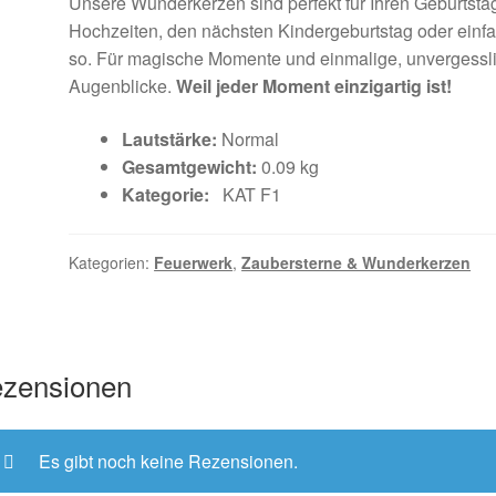
Unsere Wunderkerzen sind perfekt für Ihren Geburtsta
Hochzeiten, den nächsten Kindergeburtstag oder einf
so. Für magische Momente und einmalige, unvergessl
Augenblicke.
Weil jeder Moment einzigartig ist!
Lautstärke:
Normal
Gesamtgewicht:
0.09 kg
Kategorie:
KAT F1
Kategorien:
Feuerwerk
,
Zaubersterne & Wunderkerzen
zensionen
Es gibt noch keine Rezensionen.